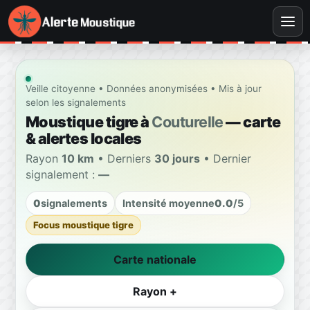
Veille citoyenne • Données anonymisées • Mis à jour
selon les signalements
Moustique tigre à
Couturelle
— carte
& alertes locales
Rayon
10 km
• Derniers
30 jours
• Dernier
signalement :
—
0
signalements
Intensité moyenne
0.0
/5
Focus moustique tigre
Carte nationale
Rayon +