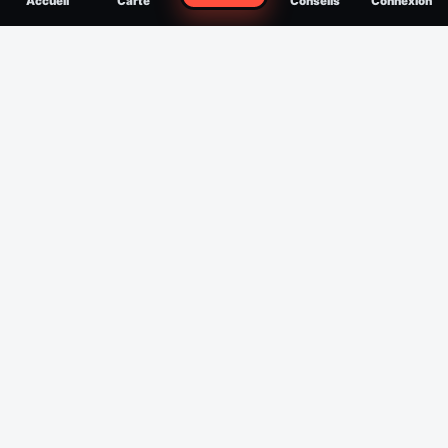
Accueil
Carte
Conseils
Connexion
reconnaître, soigner, quand consulter
Filtres
Affichage des 30 derniers jours
Période
Espèce
Intensité min
1
/5
Intensité max
5
/5
Appliquer