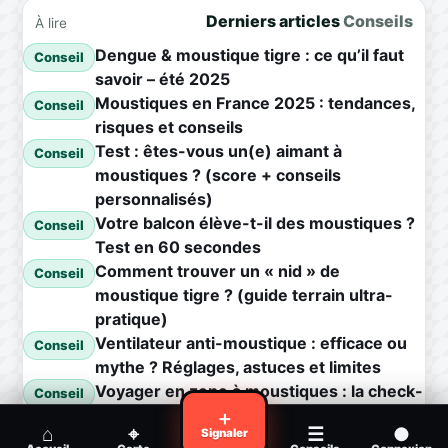
Derniers articles
Conseils
À lire
Dengue & moustique tigre : ce qu’il faut
Conseil
savoir – été 2025
Moustiques en France 2025 : tendances,
Conseil
risques et conseils
Test : êtes-vous un(e) aimant à
Conseil
moustiques ? (score + conseils
personnalisés)
Votre balcon élève-t-il des moustiques ?
Conseil
Test en 60 secondes
Comment trouver un « nid » de
Conseil
moustique tigre ? (guide terrain ultra-
pratique)
Ventilateur anti-moustique : efficace ou
Conseil
mythe ? Réglages, astuces et limites
Voyager en zone à moustiques : la check-
Conseil
list avant départ
＋
⌂
⌖
☰
●
Signaler
Piqûre de moustique infectée :
Conseil