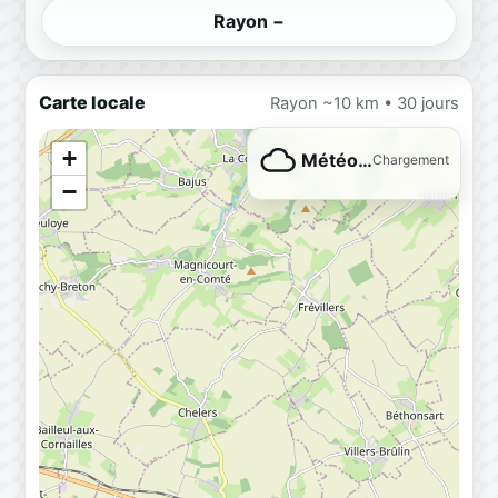
Rayon −
Carte locale
Rayon ~10 km • 30 jours
+
Météo…
Chargement
−