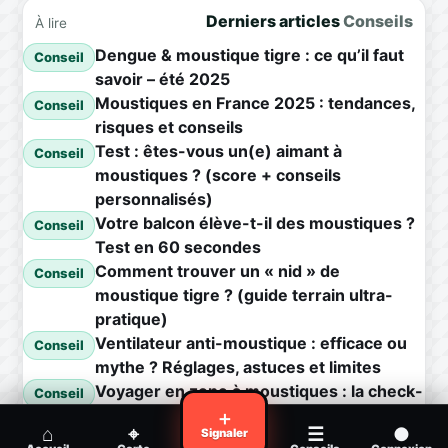
Derniers articles
Conseils
À lire
Dengue & moustique tigre : ce qu’il faut
Conseil
savoir – été 2025
Moustiques en France 2025 : tendances,
Conseil
risques et conseils
Test : êtes-vous un(e) aimant à
Conseil
moustiques ? (score + conseils
personnalisés)
Votre balcon élève-t-il des moustiques ?
Conseil
Test en 60 secondes
Comment trouver un « nid » de
Conseil
moustique tigre ? (guide terrain ultra-
pratique)
Ventilateur anti-moustique : efficace ou
Conseil
mythe ? Réglages, astuces et limites
Voyager en zone à moustiques : la check-
Conseil
list avant départ
＋
⌂
⌖
☰
●
Signaler
Piqûre de moustique infectée :
Conseil