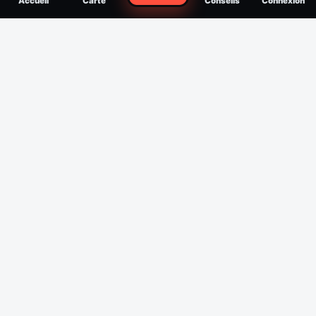
Accueil
Carte
Conseils
Connexion
reconnaître, soigner, quand consulter
Filtres
Affichage des 30 derniers jours
Période
Espèce
Intensité min
1
/5
Intensité max
5
/5
Appliquer