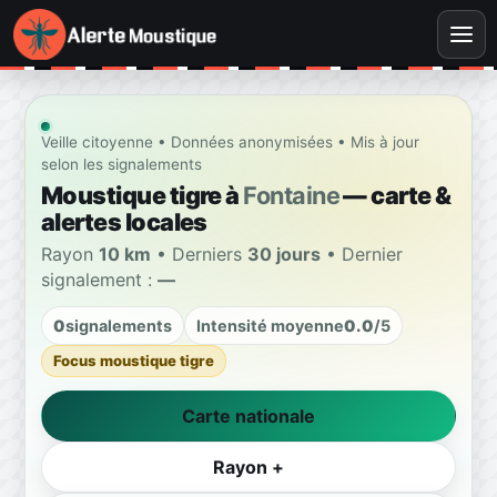
Veille citoyenne • Données anonymisées • Mis à jour
selon les signalements
Moustique tigre à
Fontaine
— carte &
alertes locales
Rayon
10 km
• Derniers
30 jours
• Dernier
signalement :
—
0
signalements
Intensité moyenne
0.0
/5
Focus moustique tigre
Carte nationale
Rayon +