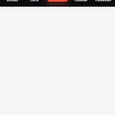
Accueil
Carte
Conseils
Connexion
reconnaître, soigner, quand consulter
Filtres
Affichage des 30 derniers jours
Période
Espèce
Intensité min
1
/5
Intensité max
5
/5
Appliquer