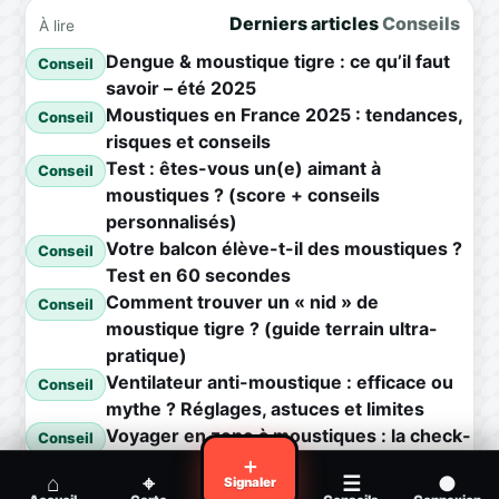
Derniers articles
Conseils
À lire
Dengue & moustique tigre : ce qu’il faut
Conseil
savoir – été 2025
Moustiques en France 2025 : tendances,
Conseil
risques et conseils
Test : êtes-vous un(e) aimant à
Conseil
moustiques ? (score + conseils
personnalisés)
Votre balcon élève-t-il des moustiques ?
Conseil
Test en 60 secondes
Comment trouver un « nid » de
Conseil
moustique tigre ? (guide terrain ultra-
pratique)
Ventilateur anti-moustique : efficace ou
Conseil
mythe ? Réglages, astuces et limites
Voyager en zone à moustiques : la check-
Conseil
list avant départ
＋
⌂
⌖
☰
●
Signaler
Piqûre de moustique infectée :
Conseil