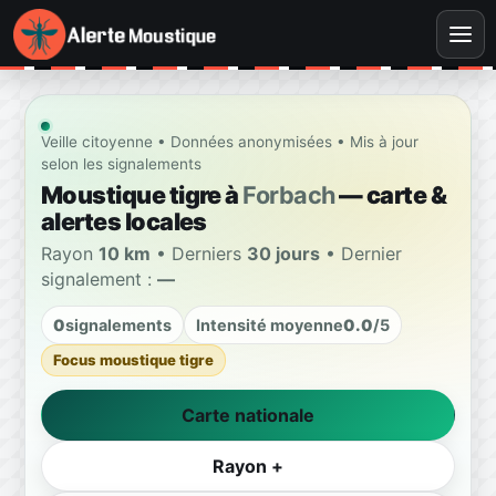
Veille citoyenne • Données anonymisées • Mis à jour
selon les signalements
Moustique tigre à
Forbach
— carte &
alertes locales
Rayon
10 km
• Derniers
30 jours
• Dernier
signalement :
—
0
signalements
Intensité moyenne
0.0
/5
Focus moustique tigre
Carte nationale
Rayon +