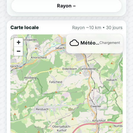
Rayon −
Carte locale
Rayon ~10 km • 30 jours
+
Météo…
Chargement
−