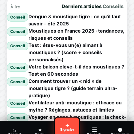
Derniers articles
Conseils
À lire
Dengue & moustique tigre : ce qu’il faut
Conseil
savoir – été 2025
Moustiques en France 2025 : tendances,
Conseil
risques et conseils
Test : êtes-vous un(e) aimant à
Conseil
moustiques ? (score + conseils
personnalisés)
Votre balcon élève-t-il des moustiques ?
Conseil
Test en 60 secondes
Comment trouver un « nid » de
Conseil
moustique tigre ? (guide terrain ultra-
pratique)
Ventilateur anti-moustique : efficace ou
Conseil
mythe ? Réglages, astuces et limites
Voyager en zone à moustiques : la check-
Conseil
list avant départ
＋
⌂
⌖
☰
●
Signaler
Piqûre de moustique infectée :
Conseil