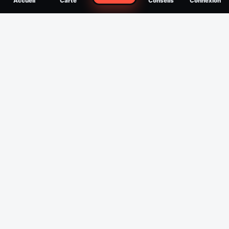
Accueil
Carte
Conseils
Connexion
reconnaître, soigner, quand consulter
Filtres
Affichage des 30 derniers jours
Période
Espèce
Intensité min
1
/5
Intensité max
5
/5
Appliquer