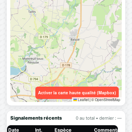
Activer la carte haute qualité (Mapbox)
Leaflet
|
© OpenStreetMap
Signalements récents
0 au total • dernier : —
Date
Int.
Espèce
Commentaire