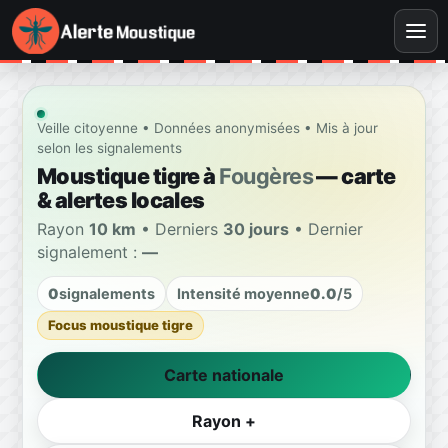
Veille citoyenne • Données anonymisées • Mis à jour
selon les signalements
Moustique tigre à
Fougères
— carte
& alertes locales
Rayon
10 km
• Derniers
30 jours
• Dernier
signalement :
—
0
signalements
Intensité moyenne
0.0
/5
Focus moustique tigre
Carte nationale
Rayon +