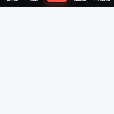
Accueil
Carte
Conseils
Connexion
reconnaître, soigner, quand consulter
Filtres
Affichage des 30 derniers jours
Période
Espèce
Intensité min
1
/5
Intensité max
5
/5
Appliquer