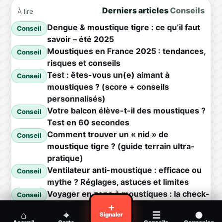
Derniers articles
Conseils
À lire
Dengue & moustique tigre : ce qu’il faut
Conseil
savoir – été 2025
Moustiques en France 2025 : tendances,
Conseil
risques et conseils
Test : êtes-vous un(e) aimant à
Conseil
moustiques ? (score + conseils
personnalisés)
Votre balcon élève-t-il des moustiques ?
Conseil
Test en 60 secondes
Comment trouver un « nid » de
Conseil
moustique tigre ? (guide terrain ultra-
pratique)
Ventilateur anti-moustique : efficace ou
Conseil
mythe ? Réglages, astuces et limites
Voyager en zone à moustiques : la check-
Conseil
list avant départ
＋
⌂
⌖
☰
●
Signaler
Piqûre de moustique infectée :
Conseil