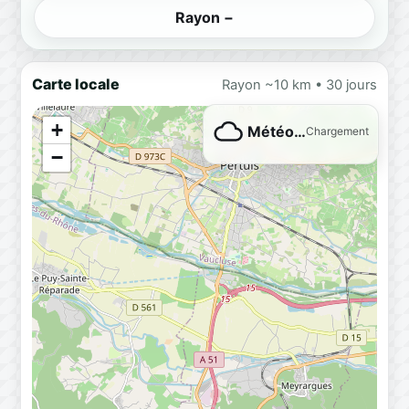
Rayon −
Carte locale
Rayon ~10 km • 30 jours
+
Météo…
Chargement
−