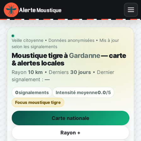
Veille citoyenne • Données anonymisées • Mis à jour
selon les signalements
Moustique tigre à
Gardanne
— carte
& alertes locales
Rayon
10 km
• Derniers
30 jours
• Dernier
signalement :
—
0
signalements
Intensité moyenne
0.0
/5
Focus moustique tigre
Carte nationale
Rayon +