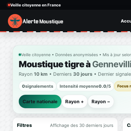
Veille citoyenne en France
Accu
Veille citoyenne • Données anonymisées • Mis à jour selo
Moustique tigre à
Gennevill
Rayon
10 km
• Derniers
30 jours
• Dernier signal
0
signalements
Intensité moyenne
0.0
/5
Focus 
Carte nationale
Rayon +
Rayon −
Filtres
C
Affichage des 30 derniers jours