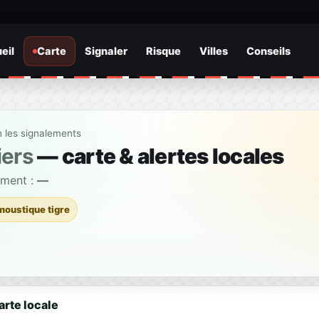
eil
Carte
Signaler
Risque
Villes
Conseils
n les signalements
iers
— carte & alertes locales
ement :
—
moustique tigre
arte locale