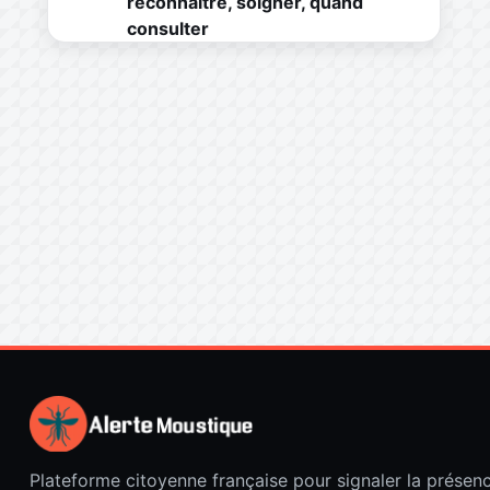
reconnaître, soigner, quand
consulter
Plateforme citoyenne française pour signaler la présen