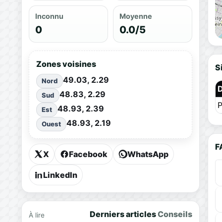
Inconnu
Moyenne
0
0.0/5
Zones voisines
S
49.03, 2.29
Nord
48.83, 2.29
Sud
P
48.93, 2.39
Est
48.93, 2.19
Ouest
F
X
Facebook
WhatsApp
LinkedIn
Derniers articles
Conseils
À lire