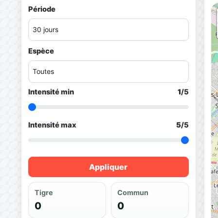
Période
Espèce
Intensité min
1
/5
Intensité max
5
/5
Appliquer
Tigre
Commun
0
0