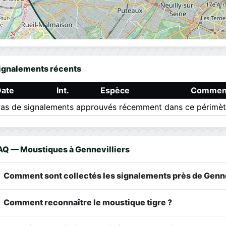
ignalements récents
Date
Int.
Espèce
Comment
as de signalements approuvés récemment dans ce périmèt
AQ — Moustiques à Gennevilliers
Comment sont collectés les signalements près de Genne
Comment reconnaître le moustique tigre ?