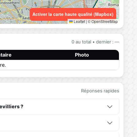
Activer la carte haute qualité (Mapbox)
Leaflet
|
© OpenStreetMap
0 au total • dernier : —
aire
Photo
re.
Réponses rapides
villiers ?