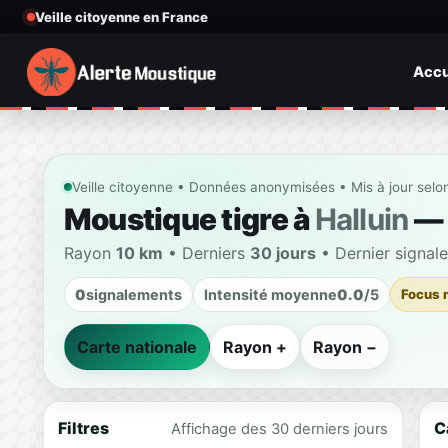
Veille citoyenne en France
Accu
Veille citoyenne • Données anonymisées • Mis à jour selo
Moustique tigre à
Halluin
— 
Rayon
10 km
• Derniers
30 jours
• Dernier signal
0
signalements
Intensité moyenne
0.0
/5
Focus 
Carte nationale
Rayon +
Rayon −
Filtres
C
Affichage des 30 derniers jours