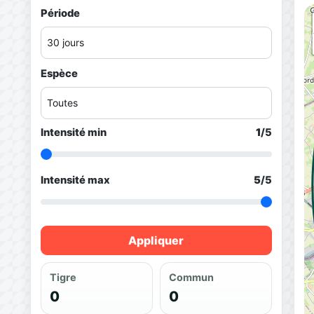
Période
Espèce
Intensité min
1
/5
Intensité max
5
/5
Appliquer
Tigre
Commun
0
0