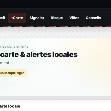
eil
Carte
Signaler
Risque
Villes
Conseils
n les signalements
carte & alertes locales
ement :
—
moustique tigre
arte locale