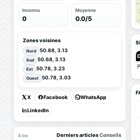
Inconnu
Moyenne
0
0.0/5
Zones voisines
S
50.88, 3.13
Nord
50.68, 3.13
Sud
P
50.78, 3.23
Est
50.78, 3.03
Ouest
F
X
Facebook
WhatsApp
LinkedIn
Derniers articles
Conseils
À lire