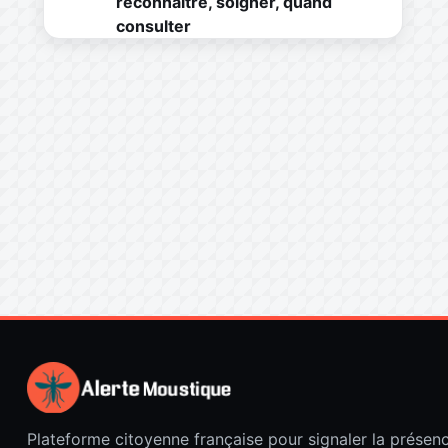
reconnaître, soigner, quand
consulter
Plateforme citoyenne française pour signaler la présen