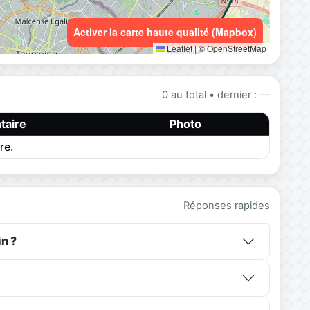
Activer la carte haute qualité (Mapbox)
Leaflet
|
© OpenStreetMap
0 au total • dernier : —
aire
Photo
re.
Réponses rapides
n ?