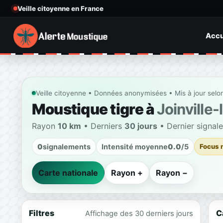
Veille citoyenne en France
Accu
Veille citoyenne • Données anonymisées • Mis à jour selo
Moustique tigre à
Joinville-
Rayon
10 km
• Derniers
30 jours
• Dernier signal
0
signalements
Intensité moyenne
0.0
/5
Focus 
Carte nationale
Rayon +
Rayon −
Filtres
C
Affichage des 30 derniers jours