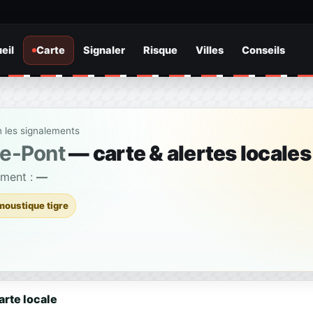
eil
Carte
Signaler
Risque
Villes
Conseils
n les signalements
le-Pont
— carte & alertes locales
ement :
—
moustique tigre
arte locale