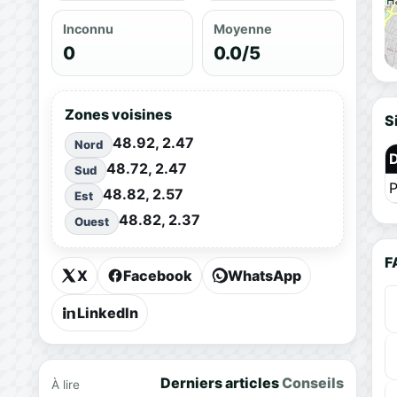
Inconnu
Moyenne
0
0.0/5
Zones voisines
S
48.92, 2.47
Nord
48.72, 2.47
Sud
P
48.82, 2.57
Est
48.82, 2.37
Ouest
F
X
Facebook
WhatsApp
LinkedIn
Derniers articles
Conseils
À lire