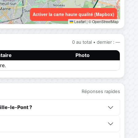
Activer la carte haute qualité (Mapbox)
Leaflet
|
© OpenStreetMap
0 au total • dernier : —
aire
Photo
re.
Réponses rapides
lle-le-Pont ?