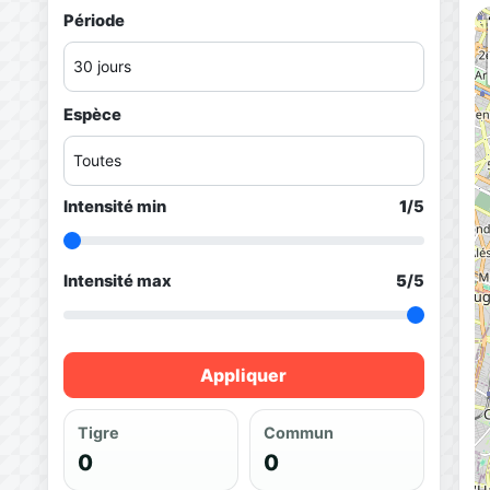
Période
Espèce
Intensité min
1
/5
Intensité max
5
/5
Appliquer
Tigre
Commun
0
0