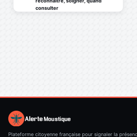
reconnaître, soigner, quand
consulter
Plateforme citoyenne française pour signaler la présen