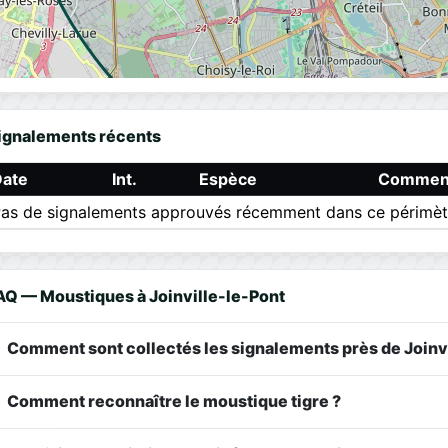
ignalements récents
Date
Int.
Espèce
Comment
as de signalements approuvés récemment dans ce périmèt
AQ — Moustiques à Joinville-le-Pont
Comment sont collectés les signalements près de Joinvi
Comment reconnaître le moustique tigre ?