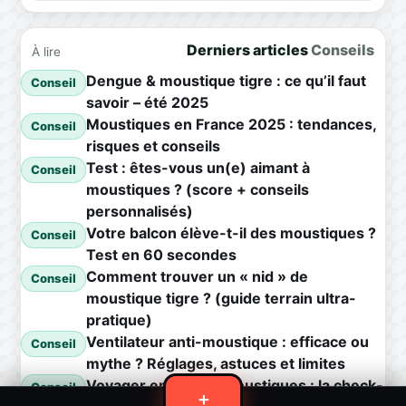
Derniers articles
Conseils
À lire
Dengue & moustique tigre : ce qu’il faut
Conseil
savoir – été 2025
Moustiques en France 2025 : tendances,
Conseil
risques et conseils
Test : êtes-vous un(e) aimant à
Conseil
moustiques ? (score + conseils
personnalisés)
Votre balcon élève-t-il des moustiques ?
Conseil
Test en 60 secondes
Comment trouver un « nid » de
Conseil
moustique tigre ? (guide terrain ultra-
pratique)
Ventilateur anti-moustique : efficace ou
Conseil
mythe ? Réglages, astuces et limites
Voyager en zone à moustiques : la check-
Conseil
＋