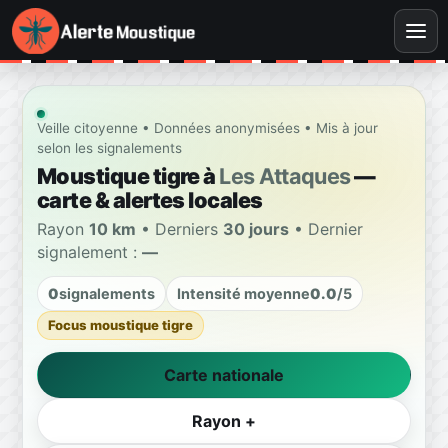
Veille citoyenne • Données anonymisées • Mis à jour
selon les signalements
Moustique tigre à
Les Attaques
—
carte & alertes locales
Rayon
10 km
• Derniers
30 jours
• Dernier
signalement :
—
0
signalements
Intensité moyenne
0.0
/5
Focus moustique tigre
Carte nationale
Rayon +