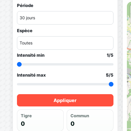
Période
Espèce
Intensité min
1
/5
Intensité max
5
/5
Appliquer
Tigre
Commun
0
0