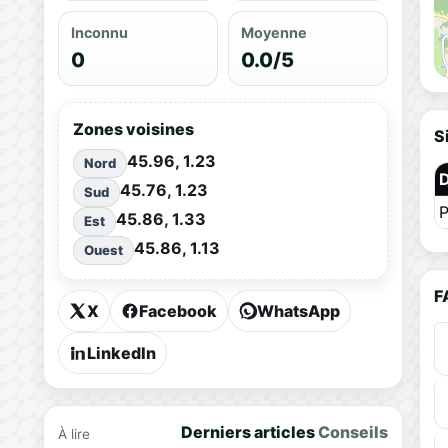
Inconnu
Moyenne
0
0.0/5
Zones voisines
S
45.96, 1.23
Nord
45.76, 1.23
Sud
P
45.86, 1.33
Est
45.86, 1.13
Ouest
F
X
Facebook
WhatsApp
LinkedIn
Derniers articles
Conseils
À lire