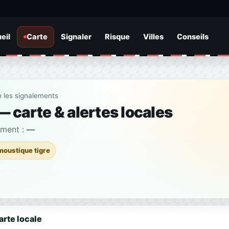
eil
Carte
Signaler
Risque
Villes
Conseils
n les signalements
 carte & alertes locales
ement :
—
moustique tigre
arte locale