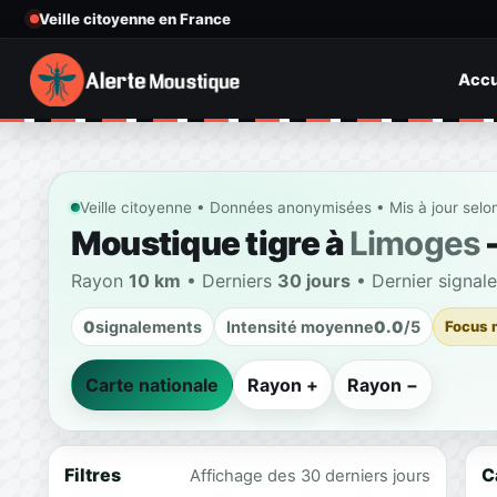
Veille citoyenne en France
Accu
Veille citoyenne • Données anonymisées • Mis à jour selo
Moustique tigre à
Limoges
—
Rayon
10 km
• Derniers
30 jours
• Dernier signal
0
signalements
Intensité moyenne
0.0
/5
Focus 
Carte nationale
Rayon +
Rayon −
Filtres
C
Affichage des 30 derniers jours