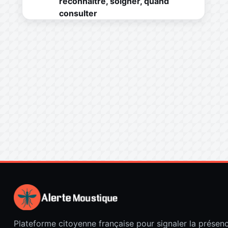
reconnaître, soigner, quand
consulter
Plateforme citoyenne française pour signaler la présen