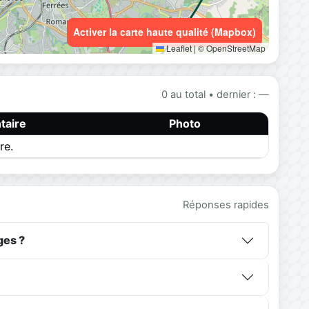
Activer la carte haute qualité (Mapbox)
Leaflet
|
© OpenStreetMap
0 au total • dernier : —
aire
Photo
re.
Réponses rapides
ges ?