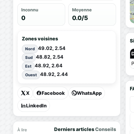
Inconnu
Moyenne
0
0.0/5
Zones voisines
S
49.02, 2.54
Nord
48.82, 2.54
Sud
P
48.92, 2.64
Est
48.92, 2.44
Ouest
F
X
Facebook
WhatsApp
LinkedIn
Derniers articles
Conseils
À lire