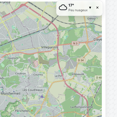
17°
×
▾
Peu nuageux