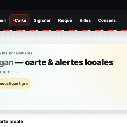
eil
Carte
Signaler
Risque
Villes
Conseils
n les signalements
rgan
— carte & alertes locales
ement :
—
moustique tigre
arte locale