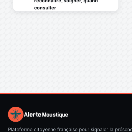
reconnaître, soigner, quand
consulter
Plateforme citoyenne française pour signaler la présen