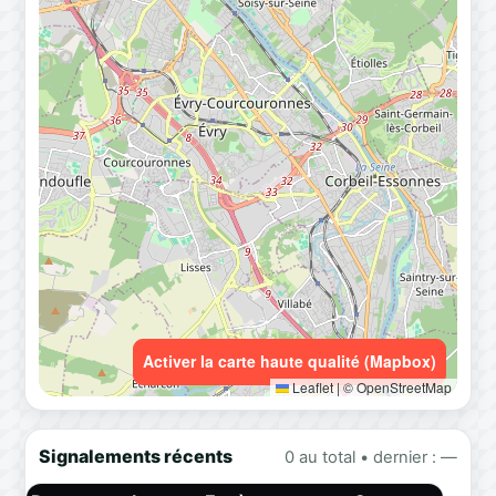
Activer la carte haute qualité (Mapbox)
Leaflet
|
© OpenStreetMap
Signalements récents
0 au total • dernier : —