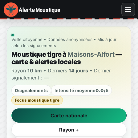
Veille citoyenne • Données anonymisées • Mis à jour
selon les signalements
Moustique tigre à
Maisons-Alfort
—
carte & alertes locales
Rayon
10 km
• Derniers
14 jours
• Dernier
signalement :
—
0
signalements
Intensité moyenne
0.0
/5
Focus moustique tigre
Carte nationale
Rayon +