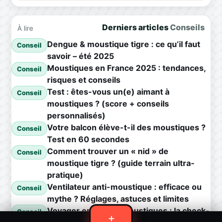
Derniers articles
Conseils
À lire
Dengue & moustique tigre : ce qu’il faut
Conseil
savoir – été 2025
Moustiques en France 2025 : tendances,
Conseil
risques et conseils
Test : êtes-vous un(e) aimant à
Conseil
moustiques ? (score + conseils
personnalisés)
Votre balcon élève-t-il des moustiques ?
Conseil
Test en 60 secondes
Comment trouver un « nid » de
Conseil
moustique tigre ? (guide terrain ultra-
pratique)
Ventilateur anti-moustique : efficace ou
Conseil
mythe ? Réglages, astuces et limites
Voyager en zone à moustiques : la check-
Conseil
＋