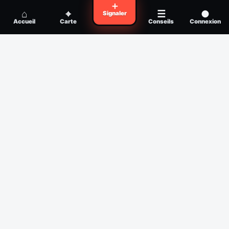
Voyager en zone à moustiques : la check-
＋
Conseil
⌂
⌖
☰
●
Signaler
list avant départ
Accueil
Carte
Conseils
Connexion
Piqûre de moustique infectée :
Conseil
reconnaître, soigner, quand consulter
Filtres
Affichage des 30 derniers jours
Période
Espèce
Intensité min
1
/5
Intensité max
5
/5