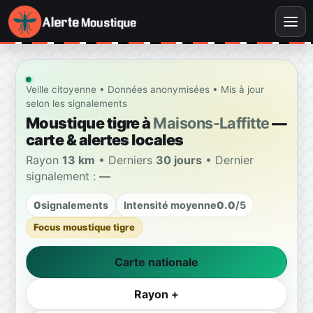
Veille citoyenne • Données anonymisées • Mis à jour
selon les signalements
Moustique tigre à
Maisons-Laffitte
—
carte & alertes locales
Rayon
13 km
• Derniers
30 jours
• Dernier
signalement :
—
0
signalements
Intensité moyenne
0.0
/5
Focus moustique tigre
Carte nationale
Rayon +