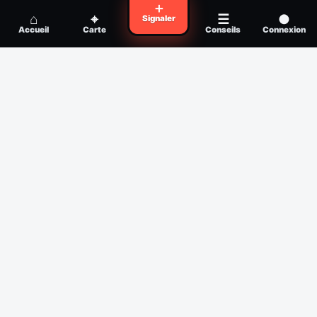
Voyager en zone à moustiques : la check-
＋
Conseil
⌂
⌖
☰
●
Signaler
list avant départ
Accueil
Carte
Conseils
Connexion
Piqûre de moustique infectée :
Conseil
reconnaître, soigner, quand consulter
Filtres
Affichage des 30 derniers jours
Période
Espèce
Intensité min
1
/5
Intensité max
5
/5