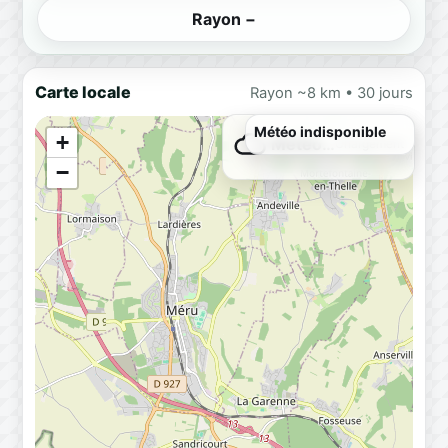
Rayon −
Carte locale
Rayon ~8 km • 30 jours
Météo indisponible
+
Météo…
Chargement
−