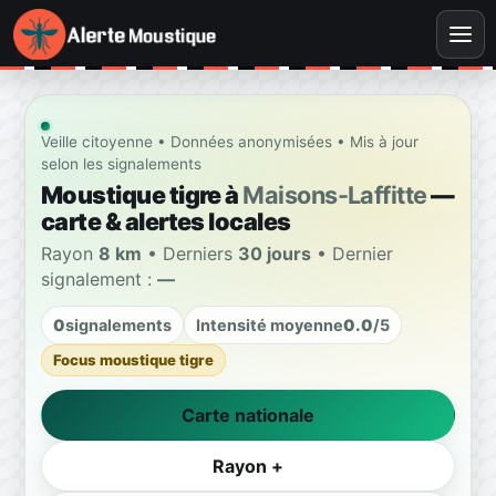
Veille citoyenne • Données anonymisées • Mis à jour
selon les signalements
Moustique tigre à
Maisons-Laffitte
—
carte & alertes locales
Rayon
8 km
• Derniers
30 jours
• Dernier
signalement :
—
0
signalements
Intensité moyenne
0.0
/5
Focus moustique tigre
Carte nationale
Rayon +