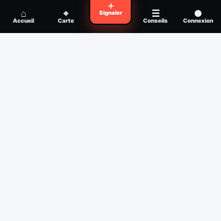
Voyager en zone à moustiques : la check-
＋
Conseil
⌂
⌖
☰
●
Signaler
list avant départ
Accueil
Carte
Conseils
Connexion
Piqûre de moustique infectée :
Conseil
reconnaître, soigner, quand consulter
Filtres
Affichage des 30 derniers jours
Période
Espèce
Intensité min
1
/5
Intensité max
5
/5