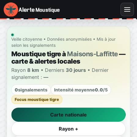
Veille citoyenne • Données anonymisées • Mis à jour
selon les signalements
Moustique tigre à
Maisons-Laffitte
—
carte & alertes locales
Rayon
8 km
• Derniers
30 jours
• Dernier
signalement :
—
0
signalements
Intensité moyenne
0.0
/5
Focus moustique tigre
Carte nationale
Rayon +