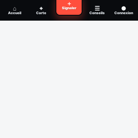
Voyager en zone à moustiques : la check-
＋
Conseil
⌂
⌖
☰
●
Signaler
list avant départ
Accueil
Carte
Conseils
Connexion
Piqûre de moustique infectée :
Conseil
reconnaître, soigner, quand consulter
Filtres
Affichage des 30 derniers jours
Période
Espèce
Intensité min
1
/5
Intensité max
5
/5