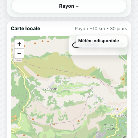
Rayon −
Carte locale
Rayon ~10 km • 30 jours
Météo indisponible
+
Météo…
Chargement
−