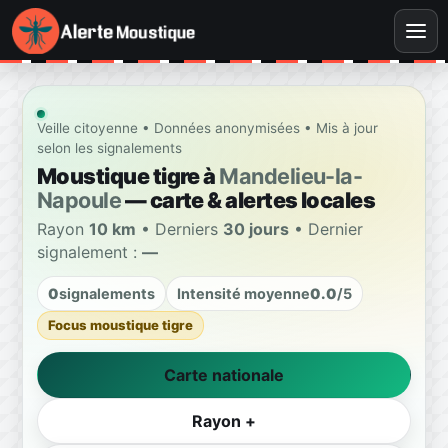
Veille citoyenne • Données anonymisées • Mis à jour
selon les signalements
Moustique tigre à
Mandelieu-la-
Napoule
— carte & alertes locales
Rayon
10 km
• Derniers
30 jours
• Dernier
signalement :
—
0
signalements
Intensité moyenne
0.0
/5
Focus moustique tigre
Carte nationale
Rayon +