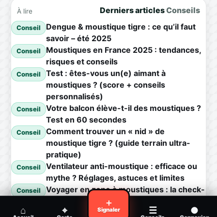
Derniers articles
Conseils
À lire
Dengue & moustique tigre : ce qu’il faut
Conseil
savoir – été 2025
Moustiques en France 2025 : tendances,
Conseil
risques et conseils
Test : êtes-vous un(e) aimant à
Conseil
moustiques ? (score + conseils
personnalisés)
Votre balcon élève-t-il des moustiques ?
Conseil
Test en 60 secondes
Comment trouver un « nid » de
Conseil
moustique tigre ? (guide terrain ultra-
pratique)
Ventilateur anti-moustique : efficace ou
Conseil
mythe ? Réglages, astuces et limites
Voyager en zone à moustiques : la check-
Conseil
list avant départ
＋
⌂
⌖
☰
●
Signaler
Piqûre de moustique infectée :
Conseil