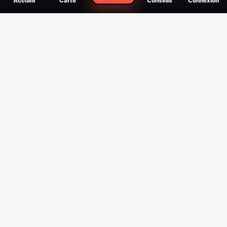
Accueil
Carte
Conseils
Connexion
reconnaître, soigner, quand consulter
Filtres
Affichage des 30 derniers jours
Période
Espèce
Intensité min
1
/5
Intensité max
5
/5
Appliquer