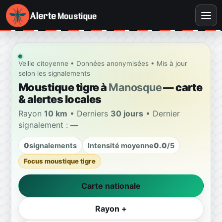
Veille citoyenne • Données anonymisées • Mis à jour
selon les signalements
Moustique tigre à
Manosque
— carte
& alertes locales
Rayon
10 km
• Derniers
30 jours
• Dernier
signalement :
—
0
signalements
Intensité moyenne
0.0
/5
Focus moustique tigre
Carte nationale
Rayon +