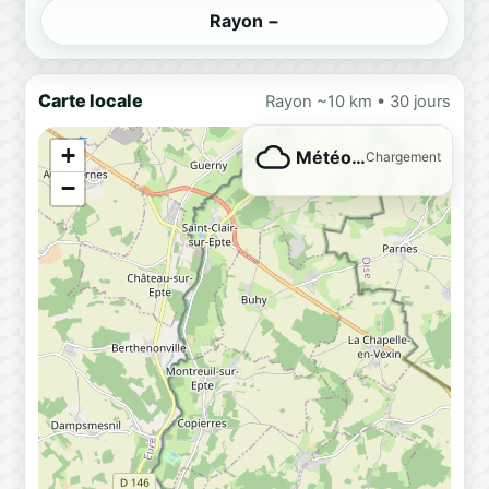
Rayon −
Carte locale
Rayon ~10 km • 30 jours
+
Météo…
Chargement
−