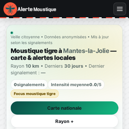
Veille citoyenne • Données anonymisées • Mis à jour
selon les signalements
Moustique tigre à
Mantes-la-Jolie
—
carte & alertes locales
Rayon
10 km
• Derniers
30 jours
• Dernier
signalement :
—
0
signalements
Intensité moyenne
0.0
/5
Focus moustique tigre
Carte nationale
Rayon +