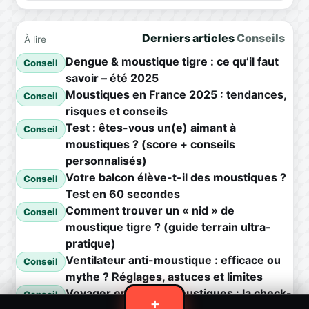
Derniers articles
Conseils
À lire
Dengue & moustique tigre : ce qu’il faut
Conseil
savoir – été 2025
Moustiques en France 2025 : tendances,
Conseil
risques et conseils
Test : êtes-vous un(e) aimant à
Conseil
moustiques ? (score + conseils
personnalisés)
Votre balcon élève-t-il des moustiques ?
Conseil
Test en 60 secondes
Comment trouver un « nid » de
Conseil
moustique tigre ? (guide terrain ultra-
pratique)
Ventilateur anti-moustique : efficace ou
Conseil
mythe ? Réglages, astuces et limites
Voyager en zone à moustiques : la check-
Conseil
＋