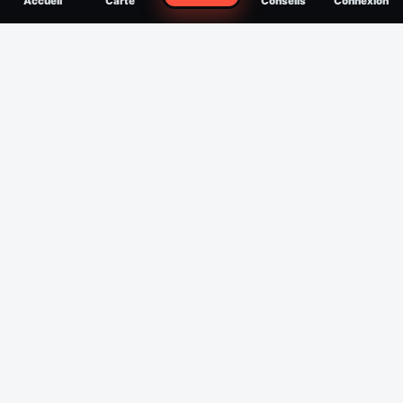
Accueil
Carte
Conseils
Connexion
reconnaître, soigner, quand consulter
Filtres
Affichage des 30 derniers jours
Période
Espèce
Intensité min
1
/5
Intensité max
5
/5
Appliquer