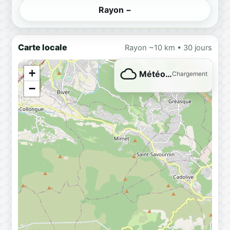
Rayon −
Carte locale
Rayon ~10 km • 30 jours
+
Météo…
Chargement
−