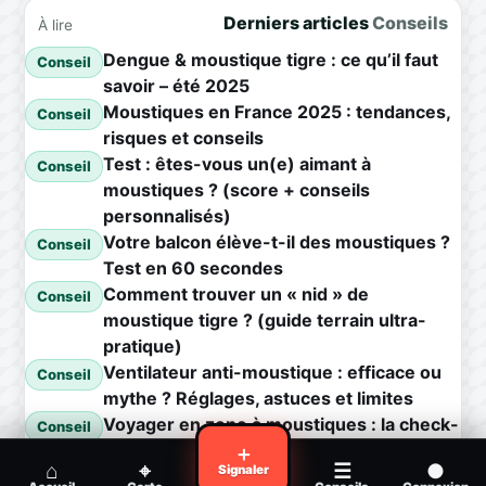
Derniers articles
Conseils
À lire
Dengue & moustique tigre : ce qu’il faut
Conseil
savoir – été 2025
Moustiques en France 2025 : tendances,
Conseil
risques et conseils
Test : êtes-vous un(e) aimant à
Conseil
moustiques ? (score + conseils
personnalisés)
Votre balcon élève-t-il des moustiques ?
Conseil
Test en 60 secondes
Comment trouver un « nid » de
Conseil
moustique tigre ? (guide terrain ultra-
pratique)
Ventilateur anti-moustique : efficace ou
Conseil
mythe ? Réglages, astuces et limites
Voyager en zone à moustiques : la check-
Conseil
list avant départ
＋
⌂
⌖
☰
●
Signaler
Piqûre de moustique infectée :
Conseil