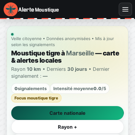
Veille citoyenne • Données anonymisées • Mis à jour
selon les signalements
Moustique tigre à
Marseille
— carte
& alertes locales
Rayon
10 km
• Derniers
30 jours
• Dernier
signalement :
—
0
signalements
Intensité moyenne
0.0
/5
Focus moustique tigre
Carte nationale
Rayon +