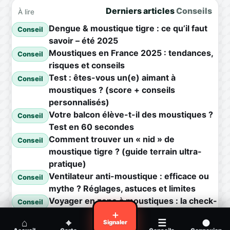
Derniers articles
Conseils
À lire
Dengue & moustique tigre : ce qu’il faut
Conseil
savoir – été 2025
Moustiques en France 2025 : tendances,
Conseil
risques et conseils
Test : êtes-vous un(e) aimant à
Conseil
moustiques ? (score + conseils
personnalisés)
Votre balcon élève-t-il des moustiques ?
Conseil
Test en 60 secondes
Comment trouver un « nid » de
Conseil
moustique tigre ? (guide terrain ultra-
pratique)
Ventilateur anti-moustique : efficace ou
Conseil
mythe ? Réglages, astuces et limites
Voyager en zone à moustiques : la check-
Conseil
list avant départ
＋
⌂
⌖
☰
●
Signaler
Piqûre de moustique infectée :
Conseil