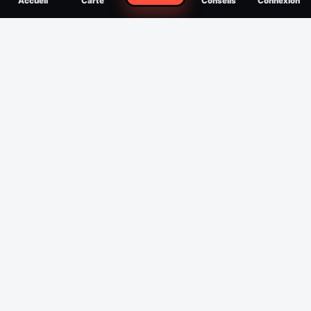
Accueil
Carte
Conseils
Connexion
reconnaître, soigner, quand consulter
Filtres
Affichage des 30 derniers jours
Période
Espèce
Intensité min
1
/5
Intensité max
5
/5
Appliquer