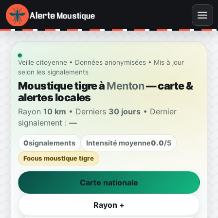
Veille citoyenne • Données anonymisées • Mis à jour
selon les signalements
Moustique tigre à
Menton
— carte &
alertes locales
Rayon
10 km
• Derniers
30 jours
• Dernier
signalement :
—
0
signalements
Intensité moyenne
0.0
/5
Focus moustique tigre
Carte nationale
Rayon +