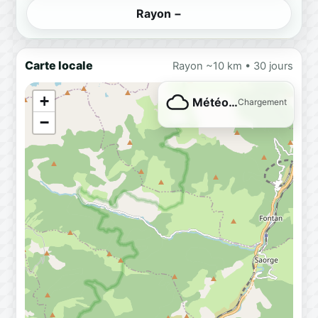
Rayon −
Carte locale
Rayon ~10 km • 30 jours
+
Météo…
Chargement
−