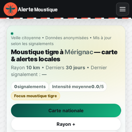
Veille citoyenne • Données anonymisées • Mis à jour
selon les signalements
Moustique tigre à
Mérignac
— carte
& alertes locales
Rayon
10 km
• Derniers
30 jours
• Dernier
signalement :
—
0
signalements
Intensité moyenne
0.0
/5
Focus moustique tigre
Carte nationale
Rayon +