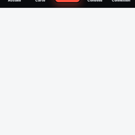
Accueil
Carte
Conseils
Connexion
reconnaître, soigner, quand consulter
Filtres
Affichage des 30 derniers jours
Période
Espèce
Intensité min
1
/5
Intensité max
5
/5
Appliquer