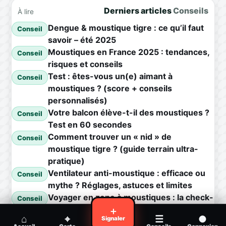
Derniers articles
Conseils
À lire
Dengue & moustique tigre : ce qu’il faut
Conseil
savoir – été 2025
Moustiques en France 2025 : tendances,
Conseil
risques et conseils
Test : êtes-vous un(e) aimant à
Conseil
moustiques ? (score + conseils
personnalisés)
Votre balcon élève-t-il des moustiques ?
Conseil
Test en 60 secondes
Comment trouver un « nid » de
Conseil
moustique tigre ? (guide terrain ultra-
pratique)
Ventilateur anti-moustique : efficace ou
Conseil
mythe ? Réglages, astuces et limites
Voyager en zone à moustiques : la check-
Conseil
list avant départ
＋
⌂
⌖
☰
●
Signaler
Piqûre de moustique infectée :
Conseil