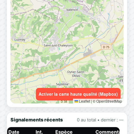
Activer la carte haute qualité (Mapbox)
Leaflet
|
© OpenStreetMap
Signalements récents
0 au total • dernier : —
Date
Int.
Espèce
Commentaire