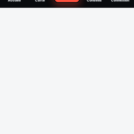
Accueil
Carte
Conseils
Connexion
reconnaître, soigner, quand consulter
Filtres
Affichage des 30 derniers jours
Période
Espèce
Intensité min
1
/5
Intensité max
5
/5
Appliquer