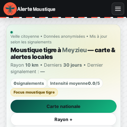
Veille citoyenne • Données anonymisées • Mis à jour
selon les signalements
Moustique tigre à
Meyzieu
— carte &
alertes locales
Rayon
10 km
• Derniers
30 jours
• Dernier
signalement :
—
0
signalements
Intensité moyenne
0.0
/5
Focus moustique tigre
Carte nationale
Rayon +