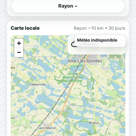
Rayon −
Carte locale
Rayon ~10 km • 30 jours
+
Météo…
Chargement
−