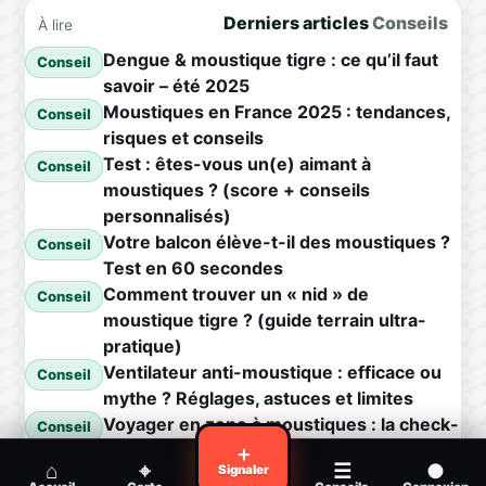
Derniers articles
Conseils
À lire
Dengue & moustique tigre : ce qu’il faut
Conseil
savoir – été 2025
Moustiques en France 2025 : tendances,
Conseil
risques et conseils
Test : êtes-vous un(e) aimant à
Conseil
moustiques ? (score + conseils
personnalisés)
Votre balcon élève-t-il des moustiques ?
Conseil
Test en 60 secondes
Comment trouver un « nid » de
Conseil
moustique tigre ? (guide terrain ultra-
pratique)
Ventilateur anti-moustique : efficace ou
Conseil
mythe ? Réglages, astuces et limites
Voyager en zone à moustiques : la check-
Conseil
list avant départ
＋
⌂
⌖
☰
●
Signaler
Piqûre de moustique infectée :
Conseil