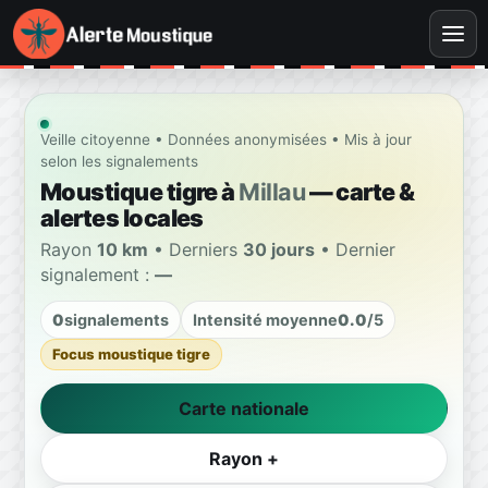
Veille citoyenne • Données anonymisées • Mis à jour
selon les signalements
Moustique tigre à
Millau
— carte &
alertes locales
Rayon
10 km
• Derniers
30 jours
• Dernier
signalement :
—
0
signalements
Intensité moyenne
0.0
/5
Focus moustique tigre
Carte nationale
Rayon +