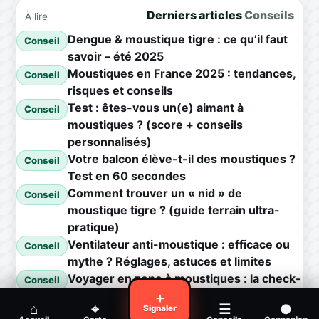
Derniers articles
Conseils
À lire
Dengue & moustique tigre : ce qu’il faut
Conseil
savoir – été 2025
Moustiques en France 2025 : tendances,
Conseil
risques et conseils
Test : êtes-vous un(e) aimant à
Conseil
moustiques ? (score + conseils
personnalisés)
Votre balcon élève-t-il des moustiques ?
Conseil
Test en 60 secondes
Comment trouver un « nid » de
Conseil
moustique tigre ? (guide terrain ultra-
pratique)
Ventilateur anti-moustique : efficace ou
Conseil
mythe ? Réglages, astuces et limites
Voyager en zone à moustiques : la check-
Conseil
list avant départ
＋
⌂
⌖
☰
●
Signaler
Piqûre de moustique infectée :
Conseil