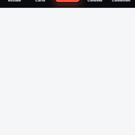
Accueil
Carte
Conseils
Connexion
reconnaître, soigner, quand consulter
Filtres
Affichage des 30 derniers jours
Période
Espèce
Intensité min
1
/5
Intensité max
5
/5
Appliquer