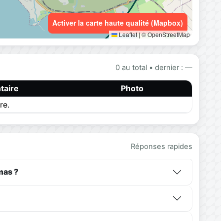
Activer la carte haute qualité (Mapbox)
Leaflet
|
© OpenStreetMap
0 au total • dernier : —
aire
Photo
re.
Réponses rapides
mas ?