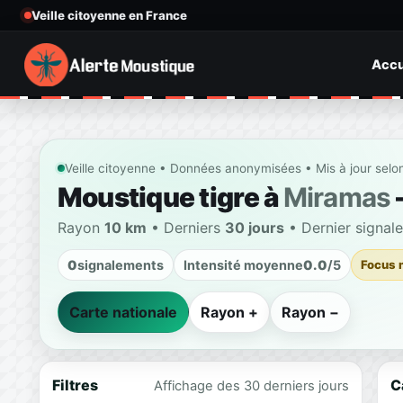
Veille citoyenne en France
Accu
Veille citoyenne • Données anonymisées • Mis à jour selo
Moustique tigre à
Miramas
Rayon
10 km
• Derniers
30 jours
• Dernier signal
0
signalements
Intensité moyenne
0.0
/5
Focus 
Carte nationale
Rayon +
Rayon −
Filtres
C
Affichage des 30 derniers jours