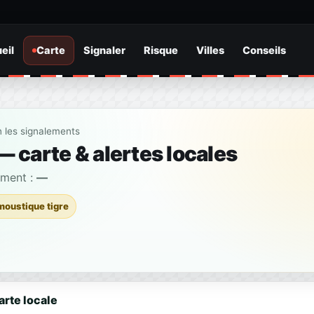
eil
Carte
Signaler
Risque
Villes
Conseils
n les signalements
— carte & alertes locales
ement :
—
moustique tigre
arte locale