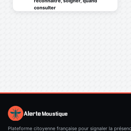
reconnaître, soigner, quand
consulter
Plateforme citoyenne française pour signaler la présen