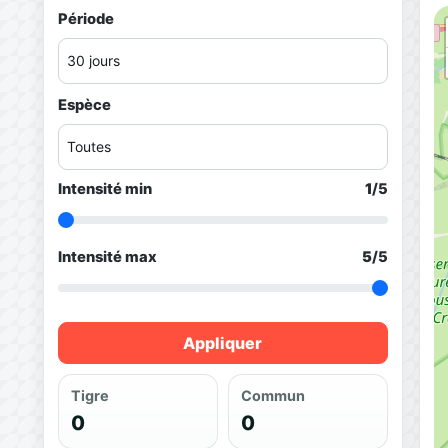
Période
Espèce
Intensité min
1
/5
Intensité max
5
/5
Appliquer
Tigre
Commun
0
0