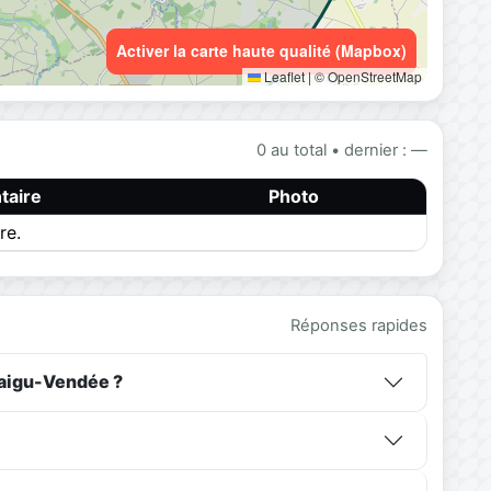
Activer la carte haute qualité (Mapbox)
Leaflet
|
© OpenStreetMap
0 au total • dernier : —
aire
Photo
re.
Réponses rapides
taigu-Vendée ?