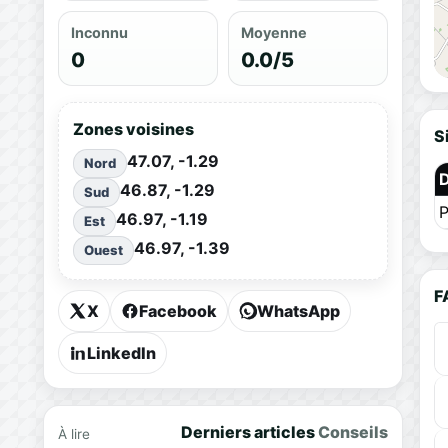
Inconnu
Moyenne
0
0.0/5
Zones voisines
S
47.07, -1.29
Nord
46.87, -1.29
Sud
P
46.97, -1.19
Est
46.97, -1.39
Ouest
F
X
Facebook
WhatsApp
LinkedIn
Derniers articles
Conseils
À lire