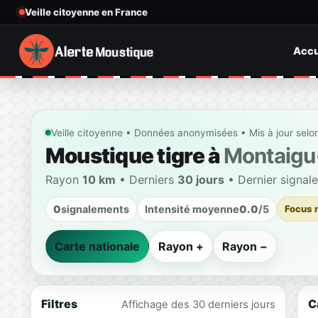
Veille citoyenne en France
Accu
Veille citoyenne • Données anonymisées • Mis à jour selo
Moustique tigre à
Montaigu
Rayon
10 km
• Derniers
30 jours
• Dernier signal
0
signalements
Intensité moyenne
0.0
/5
Focus 
Carte nationale
Rayon +
Rayon −
Filtres
C
Affichage des 30 derniers jours