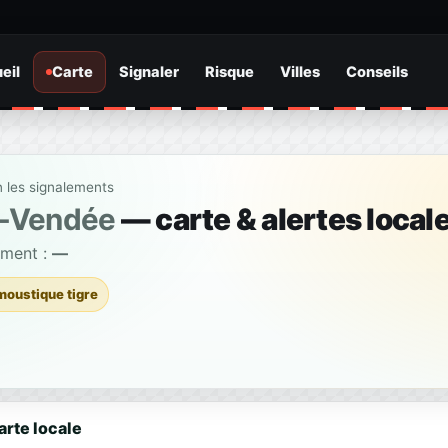
eil
Carte
Signaler
Risque
Villes
Conseils
n les signalements
-Vendée
— carte & alertes local
ement :
—
moustique tigre
arte locale