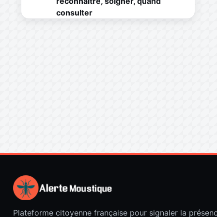
reconnaître, soigner, quand
consulter
Plateforme citoyenne française pour signaler la présen