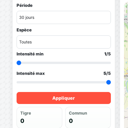
Période
Espèce
Intensité min
1
/5
Intensité max
5
/5
Appliquer
Tigre
Commun
0
0