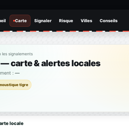
eil
Carte
Signaler
Risque
Villes
Conseils
n les signalements
— carte & alertes locales
ement :
—
moustique tigre
arte locale