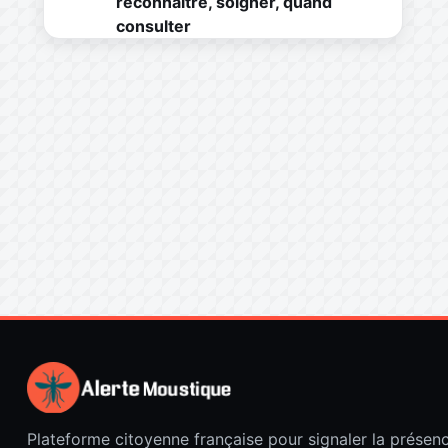
reconnaître, soigner, quand
consulter
Plateforme citoyenne française pour signaler la présen