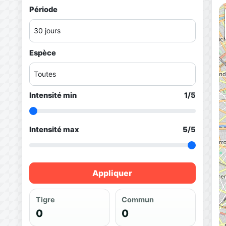
Période
Espèce
Intensité min
1
/5
Intensité max
5
/5
Appliquer
Tigre
Commun
0
0