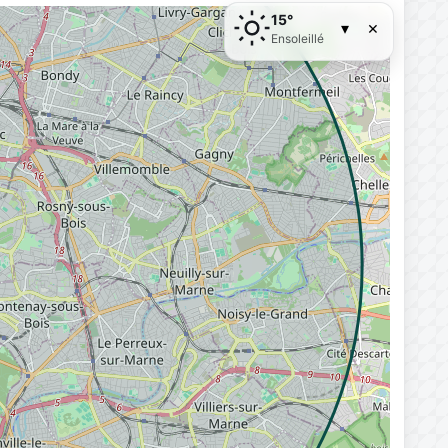
15°
×
▾
Ensoleillé