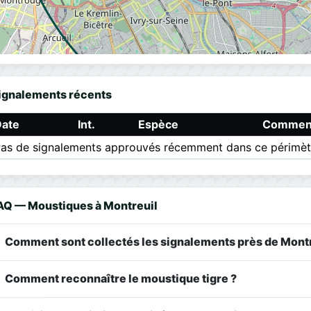
ignalements récents
Date
Int.
Espèce
Comment
as de signalements approuvés récemment dans ce périmèt
AQ — Moustiques à Montreuil
Comment sont collectés les signalements près de Montr
Comment reconnaître le moustique tigre ?