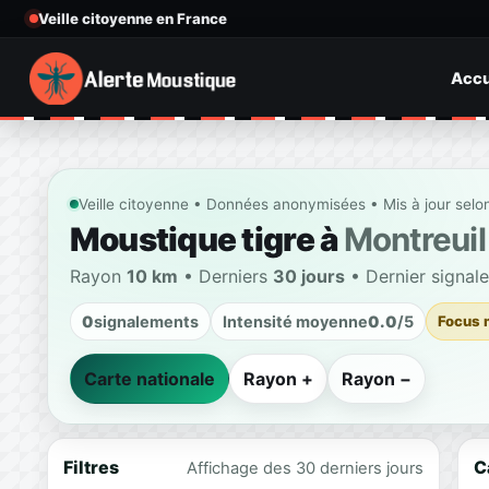
Veille citoyenne en France
Accu
Veille citoyenne • Données anonymisées • Mis à jour selo
Moustique tigre à
Montreuil
Rayon
10 km
• Derniers
30 jours
• Dernier signal
0
signalements
Intensité moyenne
0.0
/5
Focus 
Carte nationale
Rayon +
Rayon −
Filtres
C
Affichage des 30 derniers jours