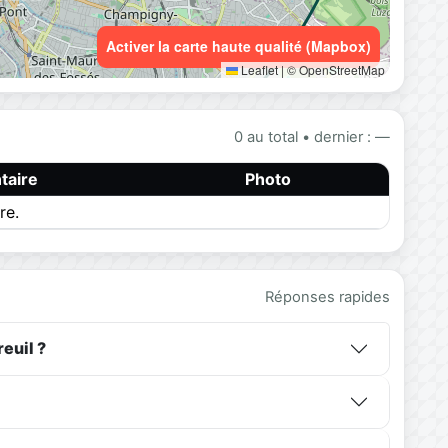
Activer la carte haute qualité (Mapbox)
Leaflet
|
© OpenStreetMap
0 au total • dernier : —
aire
Photo
re.
Réponses rapides
euil ?