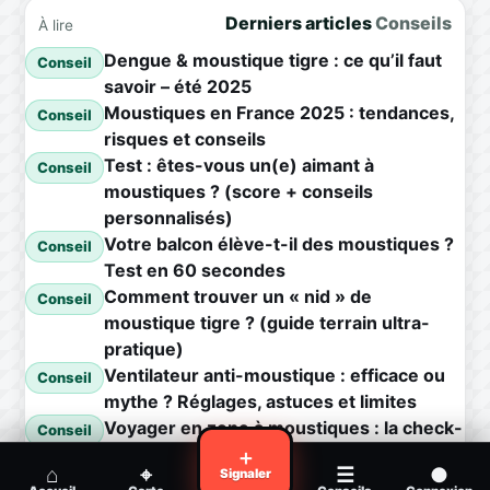
Derniers articles
Conseils
À lire
Dengue & moustique tigre : ce qu’il faut
Conseil
savoir – été 2025
Moustiques en France 2025 : tendances,
Conseil
risques et conseils
Test : êtes-vous un(e) aimant à
Conseil
moustiques ? (score + conseils
personnalisés)
Votre balcon élève-t-il des moustiques ?
Conseil
Test en 60 secondes
Comment trouver un « nid » de
Conseil
moustique tigre ? (guide terrain ultra-
pratique)
Ventilateur anti-moustique : efficace ou
Conseil
mythe ? Réglages, astuces et limites
Voyager en zone à moustiques : la check-
Conseil
list avant départ
＋
⌂
⌖
☰
●
Signaler
Piqûre de moustique infectée :
Conseil