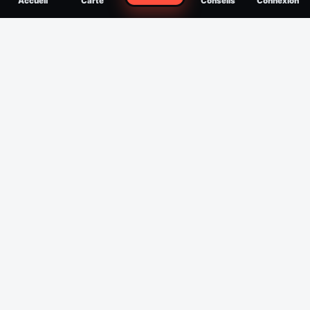
Accueil
Carte
Conseils
Connexion
reconnaître, soigner, quand consulter
Filtres
Affichage des 30 derniers jours
Période
Espèce
Intensité min
1
/5
Intensité max
5
/5
Appliquer