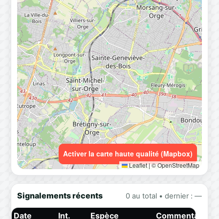
Activer la carte haute qualité (Mapbox)
Leaflet
|
© OpenStreetMap
Signalements récents
0 au total • dernier : —
Date
Int.
Espèce
Commentaire