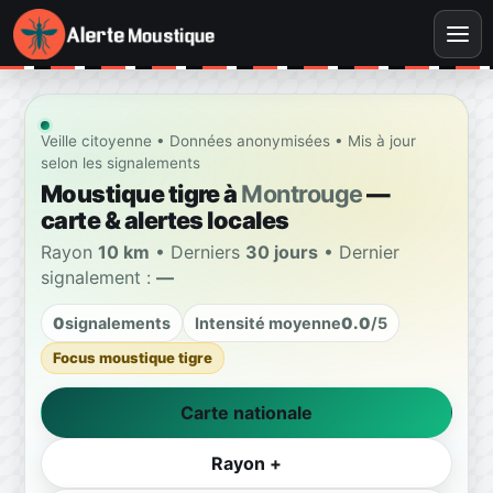
Veille citoyenne • Données anonymisées • Mis à jour
selon les signalements
Moustique tigre à
Montrouge
—
carte & alertes locales
Rayon
10 km
• Derniers
30 jours
• Dernier
signalement :
—
0
signalements
Intensité moyenne
0.0
/5
Focus moustique tigre
Carte nationale
Rayon +