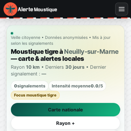
Veille citoyenne • Données anonymisées • Mis à jour
selon les signalements
Moustique tigre à
Neuilly-sur-Marne
— carte & alertes locales
Rayon
10 km
• Derniers
30 jours
• Dernier
signalement :
—
0
signalements
Intensité moyenne
0.0
/5
Focus moustique tigre
Carte nationale
Rayon +