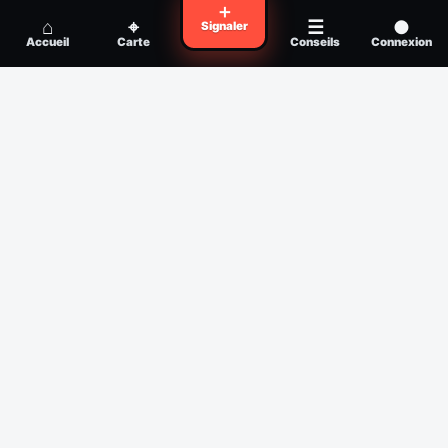
Voyager en zone à moustiques : la check-
＋
Conseil
⌂
⌖
☰
●
Signaler
list avant départ
Accueil
Carte
Conseils
Connexion
Piqûre de moustique infectée :
Conseil
reconnaître, soigner, quand consulter
Filtres
Affichage des 30 derniers jours
Période
Espèce
Intensité min
1
/5
Intensité max
5
/5