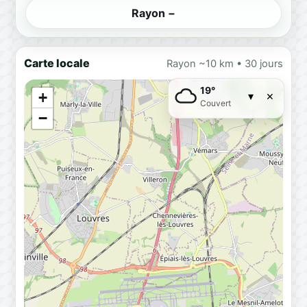
Rayon −
Carte locale
Rayon ~10 km • 30 jours
19°
×
+
▾
Couvert
−