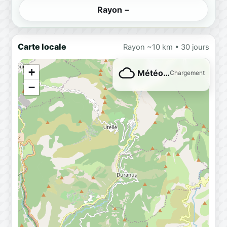
Rayon −
Carte locale
Rayon ~10 km • 30 jours
+
Météo…
Chargement
−