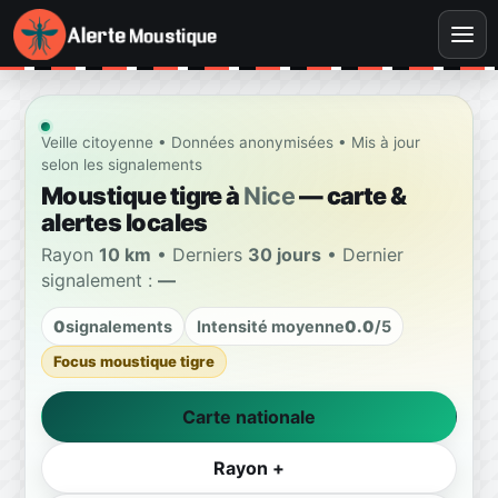
Veille citoyenne • Données anonymisées • Mis à jour
selon les signalements
Moustique tigre à
Nice
— carte &
alertes locales
Rayon
10 km
• Derniers
30 jours
• Dernier
signalement :
—
0
signalements
Intensité moyenne
0.0
/5
Focus moustique tigre
Carte nationale
Rayon +