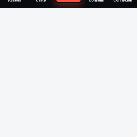
Accueil
Carte
Conseils
Connexion
reconnaître, soigner, quand consulter
Filtres
Affichage des 30 derniers jours
Période
Espèce
Intensité min
1
/5
Intensité max
5
/5
Appliquer