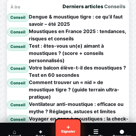
Derniers articles
Conseils
À lire
Dengue & moustique tigre : ce qu’il faut
Conseil
savoir – été 2025
Moustiques en France 2025 : tendances,
Conseil
risques et conseils
Test : êtes-vous un(e) aimant à
Conseil
moustiques ? (score + conseils
personnalisés)
Votre balcon élève-t-il des moustiques ?
Conseil
Test en 60 secondes
Comment trouver un « nid » de
Conseil
moustique tigre ? (guide terrain ultra-
pratique)
Ventilateur anti-moustique : efficace ou
Conseil
mythe ? Réglages, astuces et limites
Voyager en zone à moustiques : la check-
Conseil
list avant départ
＋
⌂
⌖
☰
●
Signaler
Piqûre de moustique infectée :
Conseil