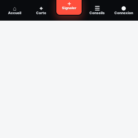
Voyager en zone à moustiques : la check-
＋
Conseil
⌂
⌖
☰
●
Signaler
list avant départ
Accueil
Carte
Conseils
Connexion
Piqûre de moustique infectée :
Conseil
reconnaître, soigner, quand consulter
Filtres
Affichage des 30 derniers jours
Période
Espèce
Intensité min
1
/5
Intensité max
5
/5