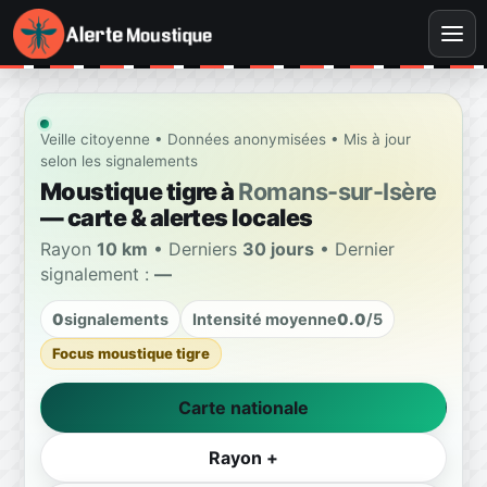
Veille citoyenne • Données anonymisées • Mis à jour
selon les signalements
Moustique tigre à
Romans-sur-Isère
— carte & alertes locales
Rayon
10 km
• Derniers
30 jours
• Dernier
signalement :
—
0
signalements
Intensité moyenne
0.0
/5
Focus moustique tigre
Carte nationale
Rayon +