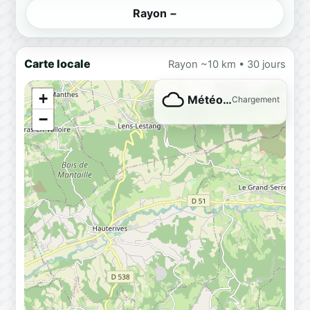
Rayon −
Carte locale
Rayon ~10 km • 30 jours
+
Météo…
Chargement
−