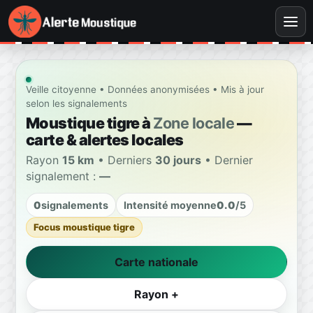
Veille citoyenne • Données anonymisées • Mis à jour
selon les signalements
Moustique tigre à
Zone locale
—
carte & alertes locales
Rayon
15 km
• Derniers
30 jours
• Dernier
signalement :
—
0
signalements
Intensité moyenne
0.0
/5
Focus moustique tigre
Carte nationale
Rayon +