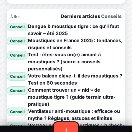
Derniers articles
Conseils
À lire
Dengue & moustique tigre : ce qu’il faut
Conseil
savoir – été 2025
Moustiques en France 2025 : tendances,
Conseil
risques et conseils
Test : êtes-vous un(e) aimant à
Conseil
moustiques ? (score + conseils
personnalisés)
Votre balcon élève-t-il des moustiques ?
Conseil
Test en 60 secondes
Comment trouver un « nid » de
Conseil
moustique tigre ? (guide terrain ultra-
pratique)
Ventilateur anti-moustique : efficace ou
Conseil
mythe ? Réglages, astuces et limites
Voyager en zone à moustiques : la check-
Conseil
＋