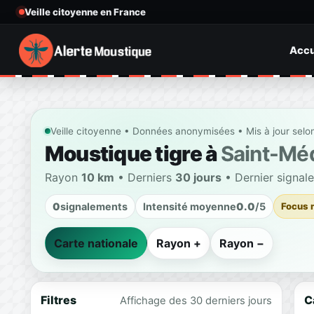
Veille citoyenne en France
Accu
Veille citoyenne • Données anonymisées • Mis à jour selo
Moustique tigre à
Saint-Mé
Rayon
10 km
• Derniers
30 jours
• Dernier signal
0
signalements
Intensité moyenne
0.0
/5
Focus 
Carte nationale
Rayon +
Rayon −
Filtres
C
Affichage des 30 derniers jours