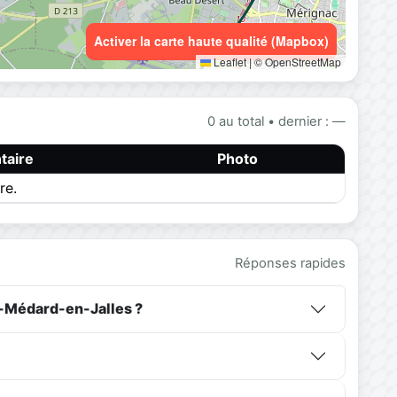
Activer la carte haute qualité (Mapbox)
Leaflet
|
© OpenStreetMap
0 au total • dernier : —
aire
Photo
re.
Réponses rapides
t-Médard-en-Jalles ?