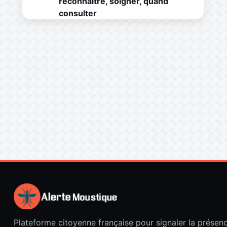
reconnaître, soigner, quand
consulter
Plateforme citoyenne française pour signaler la présen