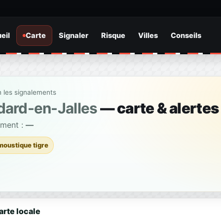
eil
Carte
Signaler
Risque
Villes
Conseils
n les signalements
dard-en-Jalles
— carte & alertes
ement :
—
moustique tigre
arte locale