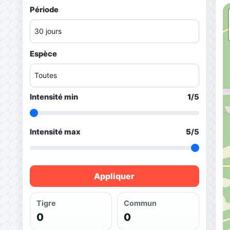
Période
Espèce
Intensité min
1
/5
Intensité max
5
/5
Appliquer
Tigre
Commun
0
0