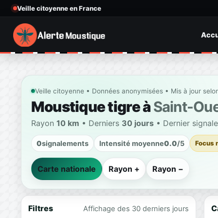
Veille citoyenne en France
Accu
Veille citoyenne • Données anonymisées • Mis à jour selo
Moustique tigre à
Saint-Ou
Rayon
10 km
• Derniers
30 jours
• Dernier signal
0
signalements
Intensité moyenne
0.0
/5
Focus 
Carte nationale
Rayon +
Rayon −
Filtres
C
Affichage des 30 derniers jours