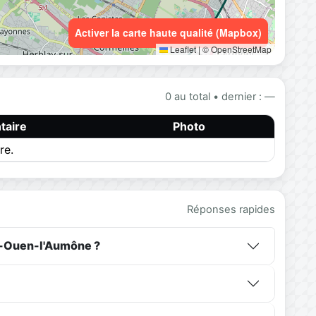
Activer la carte haute qualité (Mapbox)
Leaflet
|
© OpenStreetMap
0 au total • dernier : —
aire
Photo
re.
Réponses rapides
t-Ouen-l'Aumône ?