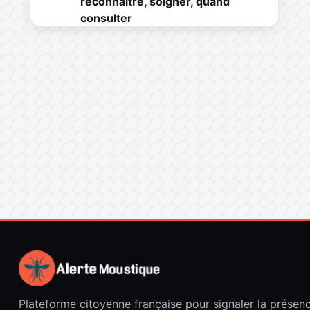
reconnaître, soigner, quand
consulter
Plateforme citoyenne française pour signaler la présen