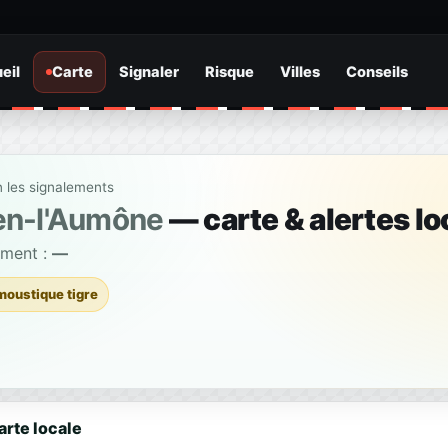
eil
Carte
Signaler
Risque
Villes
Conseils
n les signalements
en-l'Aumône
— carte & alertes lo
ement :
—
moustique tigre
arte locale