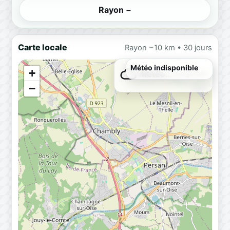
Rayon −
Carte locale
Rayon ~10 km • 30 jours
+
Météo…
Chargement
−