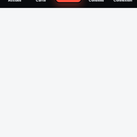
Accueil
Carte
Conseils
Connexion
reconnaître, soigner, quand consulter
Filtres
Affichage des 30 derniers jours
Période
Espèce
Intensité min
1
/5
Intensité max
5
/5
Appliquer