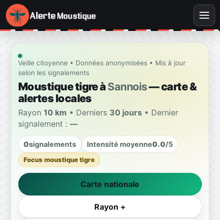
Veille citoyenne • Données anonymisées • Mis à jour
selon les signalements
Moustique tigre à
Sannois
— carte &
alertes locales
Rayon
10 km
• Derniers
30 jours
• Dernier
signalement :
—
0
signalements
Intensité moyenne
0.0
/5
Focus moustique tigre
Carte nationale
Rayon +