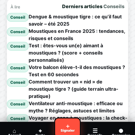
Derniers articles
Conseils
À lire
Dengue & moustique tigre : ce qu’il faut
Conseil
savoir – été 2025
Moustiques en France 2025 : tendances,
Conseil
risques et conseils
Test : êtes-vous un(e) aimant à
Conseil
moustiques ? (score + conseils
personnalisés)
Votre balcon élève-t-il des moustiques ?
Conseil
Test en 60 secondes
Comment trouver un « nid » de
Conseil
moustique tigre ? (guide terrain ultra-
pratique)
Ventilateur anti-moustique : efficace ou
Conseil
mythe ? Réglages, astuces et limites
Voyager en zone à moustiques : la check-
Conseil
list avant départ
＋
⌂
⌖
☰
●
Signaler
Piqûre de moustique infectée :
Conseil