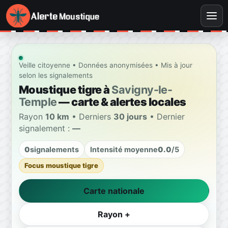
Veille citoyenne • Données anonymisées • Mis à jour
selon les signalements
Moustique tigre à
Savigny-le-
Temple
— carte & alertes locales
Rayon
10 km
• Derniers
30 jours
• Dernier
signalement :
—
0
signalements
Intensité moyenne
0.0
/5
Focus moustique tigre
Carte nationale
Rayon +