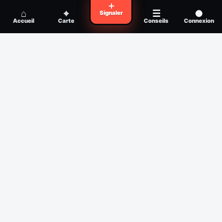
Voyager en zone à moustiques : la check-
＋
Conseil
⌂
⌖
☰
●
Signaler
list avant départ
Accueil
Carte
Conseils
Connexion
Piqûre de moustique infectée :
Conseil
reconnaître, soigner, quand consulter
Filtres
Affichage des 30 derniers jours
Période
Espèce
Intensité min
1
/5
Intensité max
5
/5