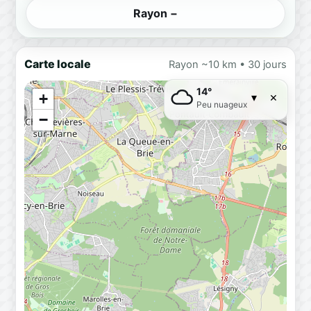
Rayon −
Carte locale
Rayon ~10 km • 30 jours
14°
×
+
▾
Peu nuageux
−