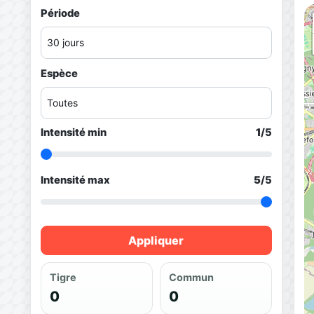
Période
Espèce
Intensité min
1
/5
Intensité max
5
/5
Appliquer
Tigre
Commun
0
0