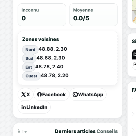
Inconnu
Moyenne
0
0.0/5
Zones voisines
S
48.88, 2.30
Nord
48.68, 2.30
Sud
P
48.78, 2.40
Est
48.78, 2.20
Ouest
F
X
Facebook
WhatsApp
LinkedIn
Derniers articles
Conseils
À lire