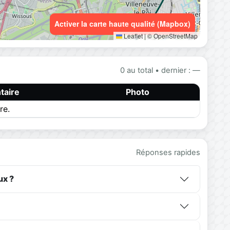
Activer la carte haute qualité (Mapbox)
Leaflet
|
© OpenStreetMap
0 au total • dernier : —
aire
Photo
re.
Réponses rapides
ux ?