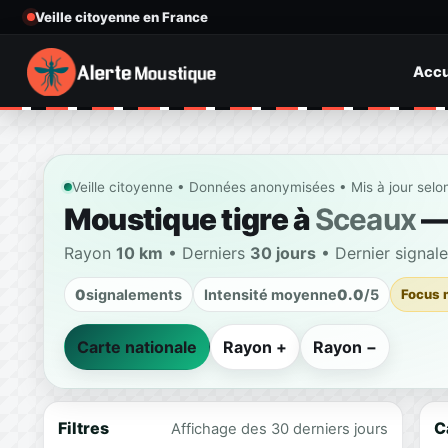
Veille citoyenne en France
Accu
Veille citoyenne • Données anonymisées • Mis à jour selo
Moustique tigre à
Sceaux
— 
Rayon
10 km
• Derniers
30 jours
• Dernier signal
0
signalements
Intensité moyenne
0.0
/5
Focus 
Carte nationale
Rayon +
Rayon −
Filtres
C
Affichage des 30 derniers jours