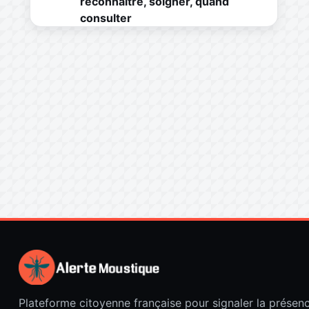
reconnaître, soigner, quand
consulter
Plateforme citoyenne française pour signaler la présen