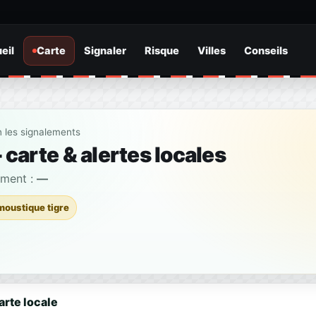
eil
Carte
Signaler
Risque
Villes
Conseils
n les signalements
carte & alertes locales
ement :
—
moustique tigre
arte locale