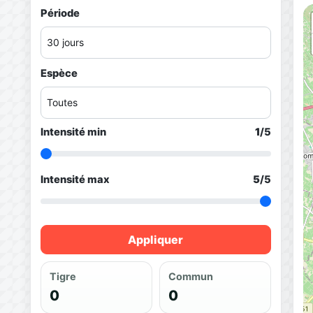
Période
Espèce
Intensité min
1
/5
Intensité max
5
/5
Appliquer
Tigre
Commun
0
0