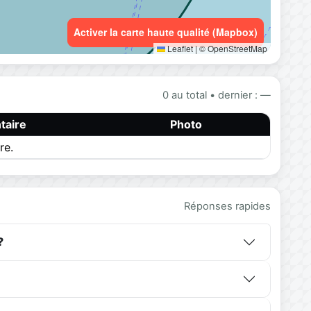
Activer la carte haute qualité (Mapbox)
Leaflet
|
© OpenStreetMap
0 au total • dernier : —
aire
Photo
re.
Réponses rapides
?