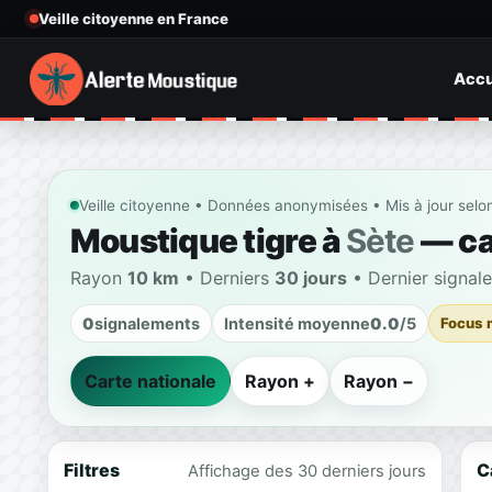
Veille citoyenne en France
Accu
Veille citoyenne • Données anonymisées • Mis à jour selo
Moustique tigre à
Sète
— car
Rayon
10 km
• Derniers
30 jours
• Dernier signal
0
signalements
Intensité moyenne
0.0
/5
Focus 
Carte nationale
Rayon +
Rayon −
Filtres
C
Affichage des 30 derniers jours