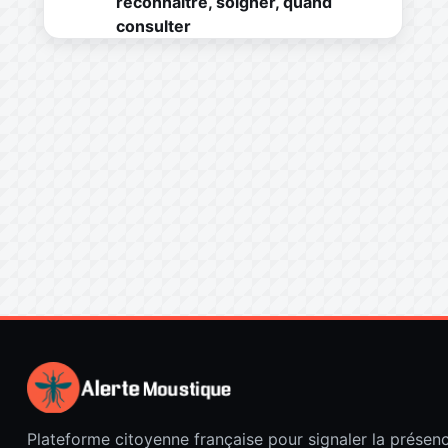
reconnaître, soigner, quand
consulter
Plateforme citoyenne française pour signaler la présen