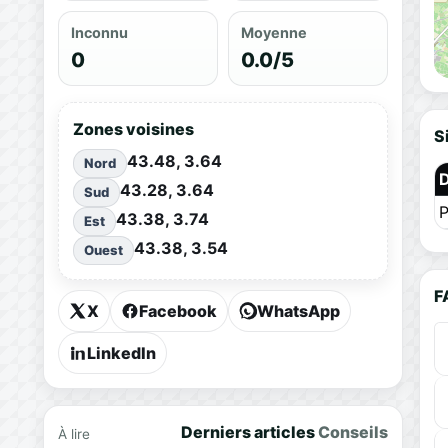
Inconnu
Moyenne
0
0.0/5
Zones voisines
S
43.48, 3.64
Nord
43.28, 3.64
Sud
P
43.38, 3.74
Est
43.38, 3.54
Ouest
F
X
Facebook
WhatsApp
LinkedIn
Derniers articles
Conseils
À lire