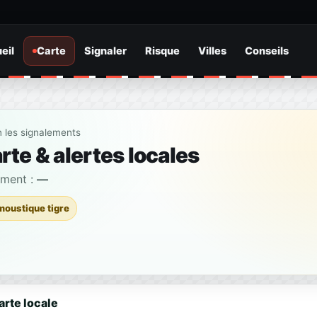
eil
Carte
Signaler
Risque
Villes
Conseils
n les signalements
te & alertes locales
ement :
—
moustique tigre
arte locale