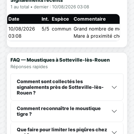
Signalements récents
1 au total • dernier : 10/08/2026 03:08
Date
Int.
Espèce
Commentaire
10/08/2026
5/5
commun
Grand nombre de moustiqu
03:08
Mare à proximité chez vois
FAQ — Moustiques à Sotteville-lès-Rouen
Réponses rapides
Comment sont collectés les
signalements près de Sotteville-lès-
Rouen ?
Comment reconnaître le moustique
tigre ?
Que faire pour limiter les piqûres chez