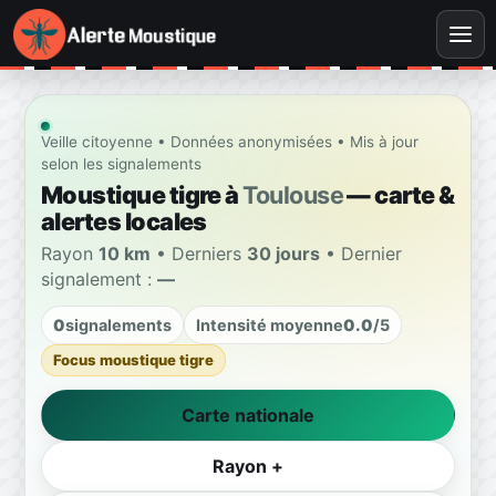
Veille citoyenne • Données anonymisées • Mis à jour
selon les signalements
Moustique tigre à
Toulouse
— carte &
alertes locales
Rayon
10 km
• Derniers
30 jours
• Dernier
signalement :
—
0
signalements
Intensité moyenne
0.0
/5
Focus moustique tigre
Carte nationale
Rayon +