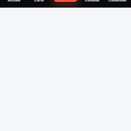
Accueil
Carte
Conseils
Connexion
reconnaître, soigner, quand consulter
Filtres
Affichage des 30 derniers jours
Période
Espèce
Intensité min
1
/5
Intensité max
5
/5
Appliquer