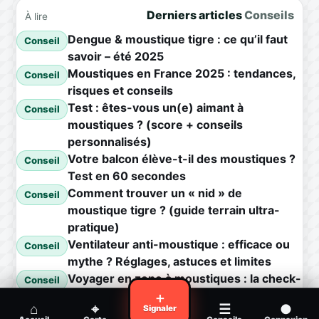
Derniers articles
Conseils
À lire
Dengue & moustique tigre : ce qu’il faut
Conseil
savoir – été 2025
Moustiques en France 2025 : tendances,
Conseil
risques et conseils
Test : êtes-vous un(e) aimant à
Conseil
moustiques ? (score + conseils
personnalisés)
Votre balcon élève-t-il des moustiques ?
Conseil
Test en 60 secondes
Comment trouver un « nid » de
Conseil
moustique tigre ? (guide terrain ultra-
pratique)
Ventilateur anti-moustique : efficace ou
Conseil
mythe ? Réglages, astuces et limites
Voyager en zone à moustiques : la check-
Conseil
list avant départ
＋
⌂
⌖
☰
●
Signaler
Piqûre de moustique infectée :
Conseil