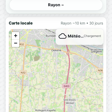
Rayon −
Carte locale
Rayon ~10 km • 30 jours
+
Météo…
Chargement
−