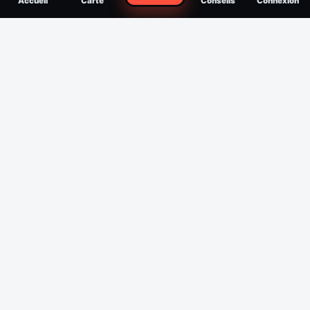
Accueil
Carte
Conseils
Connexion
reconnaître, soigner, quand consulter
Filtres
Affichage des 30 derniers jours
Période
Espèce
Intensité min
1
/5
Intensité max
5
/5
Appliquer