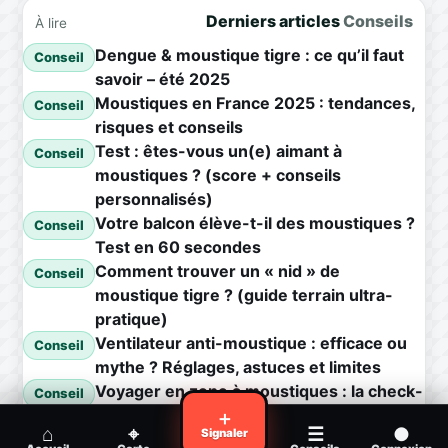
Derniers articles
Conseils
À lire
Dengue & moustique tigre : ce qu’il faut
Conseil
savoir – été 2025
Moustiques en France 2025 : tendances,
Conseil
risques et conseils
Test : êtes-vous un(e) aimant à
Conseil
moustiques ? (score + conseils
personnalisés)
Votre balcon élève-t-il des moustiques ?
Conseil
Test en 60 secondes
Comment trouver un « nid » de
Conseil
moustique tigre ? (guide terrain ultra-
pratique)
Ventilateur anti-moustique : efficace ou
Conseil
mythe ? Réglages, astuces et limites
Voyager en zone à moustiques : la check-
Conseil
list avant départ
＋
⌂
⌖
☰
●
Signaler
Piqûre de moustique infectée :
Conseil