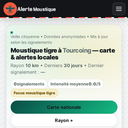
Veille citoyenne • Données anonymisées • Mis à jour
selon les signalements
Moustique tigre à
Tourcoing
— carte
& alertes locales
Rayon
10 km
• Derniers
30 jours
• Dernier
signalement :
—
0
signalements
Intensité moyenne
0.0
/5
Focus moustique tigre
Carte nationale
Rayon +