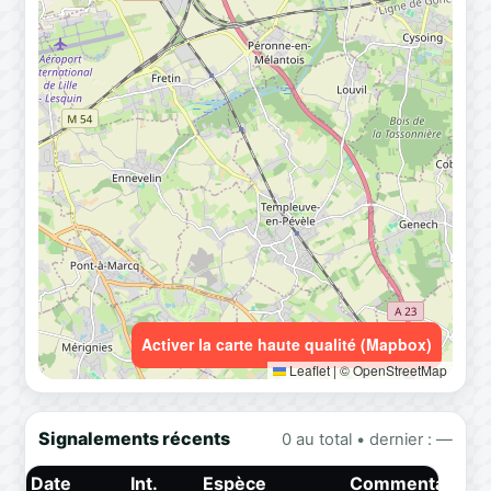
Activer la carte haute qualité (Mapbox)
Leaflet
|
© OpenStreetMap
Signalements récents
0 au total • dernier : —
Date
Int.
Espèce
Commentaire