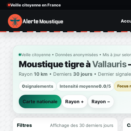
Veille citoyenne en France
Accu
Veille citoyenne • Données anonymisées • Mis à jour selo
Moustique tigre à
Vallauris
—
Rayon
10 km
• Derniers
30 jours
• Dernier signal
0
signalements
Intensité moyenne
0.0
/5
Focus 
Carte nationale
Rayon +
Rayon −
Filtres
C
Affichage des 30 derniers jours