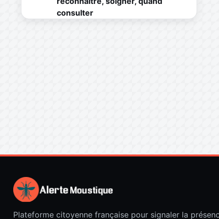
reconnaître, soigner, quand
consulter
Plateforme citoyenne française pour signaler la présen