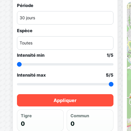
Période
Espèce
Intensité min
1
/5
Intensité max
5
/5
Appliquer
Tigre
Commun
0
0