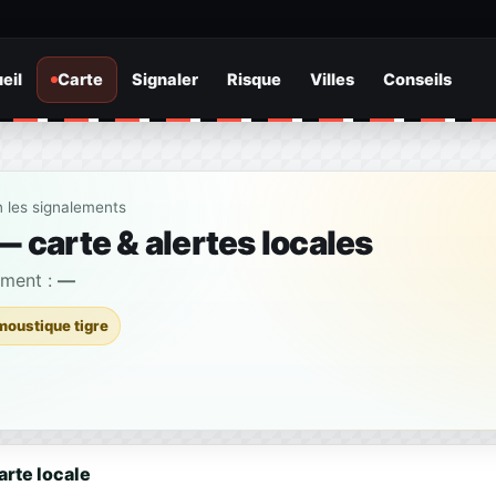
eil
Carte
Signaler
Risque
Villes
Conseils
n les signalements
 carte & alertes locales
ement :
—
moustique tigre
arte locale