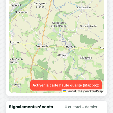
Activer la carte haute qualité (Mapbox)
Leaflet
|
© OpenStreetMap
Signalements récents
0 au total • dernier : —