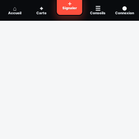
Voyager en zone à moustiques : la check-
＋
Conseil
⌂
⌖
☰
●
Signaler
list avant départ
Accueil
Carte
Conseils
Connexion
Piqûre de moustique infectée :
Conseil
reconnaître, soigner, quand consulter
Filtres
Affichage des 30 derniers jours
Période
Espèce
Intensité min
1
/5
Intensité max
5
/5