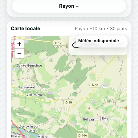
Rayon −
Carte locale
Rayon ~10 km • 30 jours
+
Météo…
Chargement
−