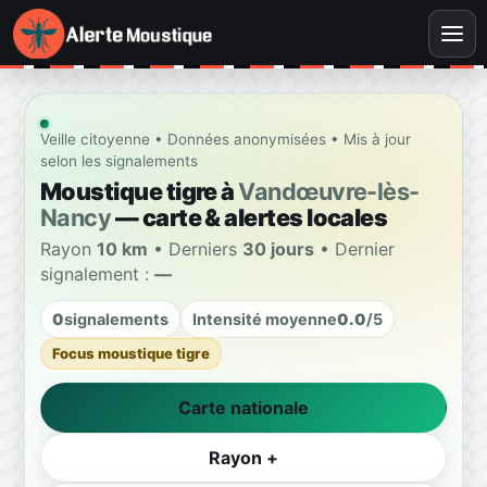
Veille citoyenne • Données anonymisées • Mis à jour
selon les signalements
Moustique tigre à
Vandœuvre-lès-
Nancy
— carte & alertes locales
Rayon
10 km
• Derniers
30 jours
• Dernier
signalement :
—
0
signalements
Intensité moyenne
0.0
/5
Focus moustique tigre
Carte nationale
Rayon +