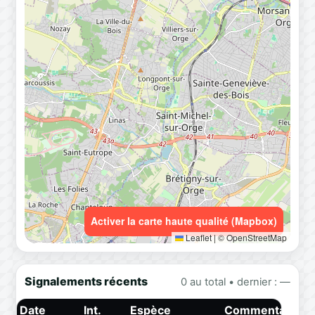
Activer la carte haute qualité (Mapbox)
Leaflet
|
© OpenStreetMap
Signalements récents
0 au total • dernier : —
Date
Int.
Espèce
Commentaire