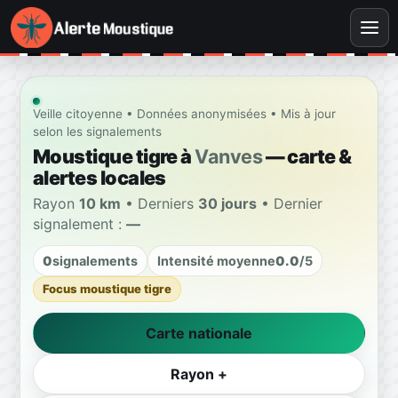
Veille citoyenne • Données anonymisées • Mis à jour
selon les signalements
Moustique tigre à
Vanves
— carte &
alertes locales
Rayon
10 km
• Derniers
30 jours
• Dernier
signalement :
—
0
signalements
Intensité moyenne
0.0
/5
Focus moustique tigre
Carte nationale
Rayon +