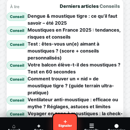
Derniers articles
Conseils
À lire
Dengue & moustique tigre : ce qu’il faut
Conseil
savoir – été 2025
Moustiques en France 2025 : tendances,
Conseil
risques et conseils
Test : êtes-vous un(e) aimant à
Conseil
moustiques ? (score + conseils
personnalisés)
Votre balcon élève-t-il des moustiques ?
Conseil
Test en 60 secondes
Comment trouver un « nid » de
Conseil
moustique tigre ? (guide terrain ultra-
pratique)
Ventilateur anti-moustique : efficace ou
Conseil
mythe ? Réglages, astuces et limites
Voyager en zone à moustiques : la check-
Conseil
list avant départ
＋
⌂
⌖
☰
●
Signaler
Piqûre de moustique infectée :
Conseil