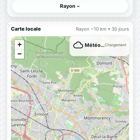
Rayon −
Carte locale
Rayon ~10 km • 30 jours
+
Météo…
Chargement
−