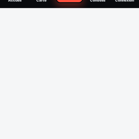
Accueil
Carte
Conseils
Connexion
reconnaître, soigner, quand consulter
Filtres
Affichage des 30 derniers jours
Période
Espèce
Intensité min
1
/5
Intensité max
5
/5
Appliquer