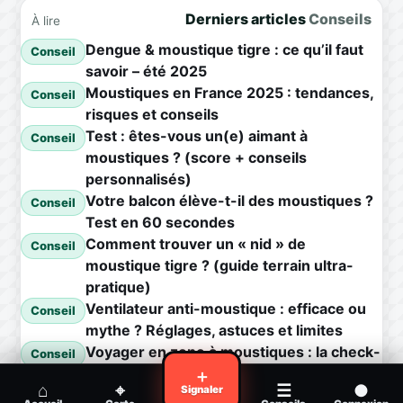
Derniers articles
Conseils
À lire
Dengue & moustique tigre : ce qu’il faut
Conseil
savoir – été 2025
Moustiques en France 2025 : tendances,
Conseil
risques et conseils
Test : êtes-vous un(e) aimant à
Conseil
moustiques ? (score + conseils
personnalisés)
Votre balcon élève-t-il des moustiques ?
Conseil
Test en 60 secondes
Comment trouver un « nid » de
Conseil
moustique tigre ? (guide terrain ultra-
pratique)
Ventilateur anti-moustique : efficace ou
Conseil
mythe ? Réglages, astuces et limites
Voyager en zone à moustiques : la check-
Conseil
list avant départ
＋
⌂
⌖
☰
●
Signaler
Piqûre de moustique infectée :
Conseil