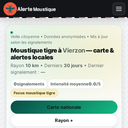
Veille citoyenne • Données anonymisées • Mis à jour
selon les signalements
Moustique tigre à
Vierzon
— carte &
alertes locales
Rayon
10 km
• Derniers
30 jours
• Dernier
signalement :
—
0
signalements
Intensité moyenne
0.0
/5
Focus moustique tigre
Carte nationale
Rayon +