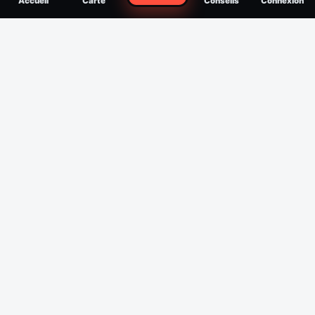
Accueil
Carte
Conseils
Connexion
reconnaître, soigner, quand consulter
Filtres
Affichage des 30 derniers jours
Période
Espèce
Intensité min
1
/5
Intensité max
5
/5
Appliquer