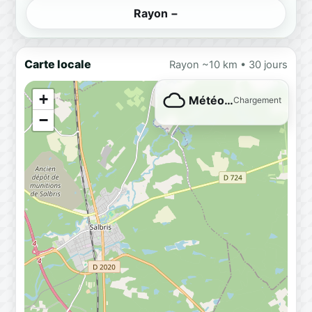
Rayon −
Carte locale
Rayon ~10 km • 30 jours
+
Météo…
Chargement
−