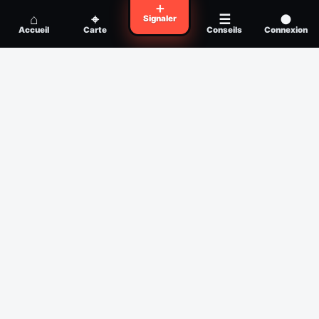
Voyager en zone à moustiques : la check-
＋
Conseil
⌂
⌖
☰
●
Signaler
list avant départ
Accueil
Carte
Conseils
Connexion
Piqûre de moustique infectée :
Conseil
reconnaître, soigner, quand consulter
Filtres
Affichage des 30 derniers jours
Période
Espèce
Intensité min
1
/5
Intensité max
5
/5