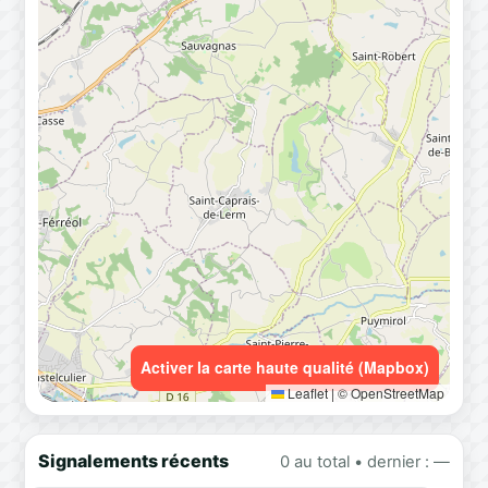
Activer la carte haute qualité (Mapbox)
Leaflet
|
© OpenStreetMap
Signalements récents
0 au total • dernier : —