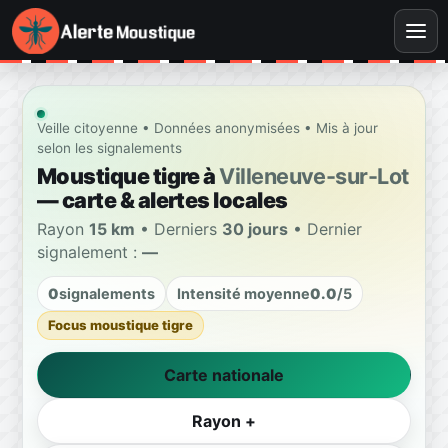
Veille citoyenne • Données anonymisées • Mis à jour
selon les signalements
Moustique tigre à
Villeneuve-sur-Lot
— carte & alertes locales
Rayon
15 km
• Derniers
30 jours
• Dernier
signalement :
—
0
signalements
Intensité moyenne
0.0
/5
Focus moustique tigre
Carte nationale
Rayon +