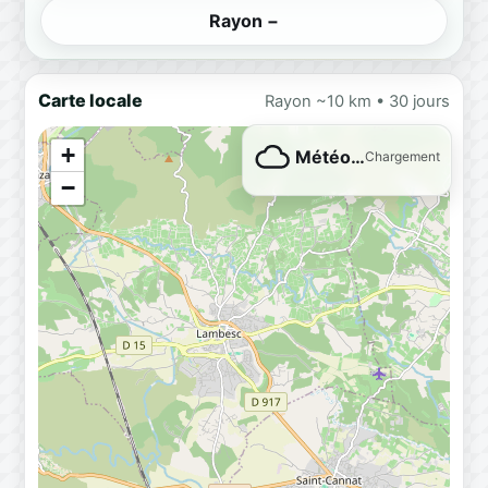
Rayon −
Carte locale
Rayon ~10 km • 30 jours
+
Météo…
Chargement
−