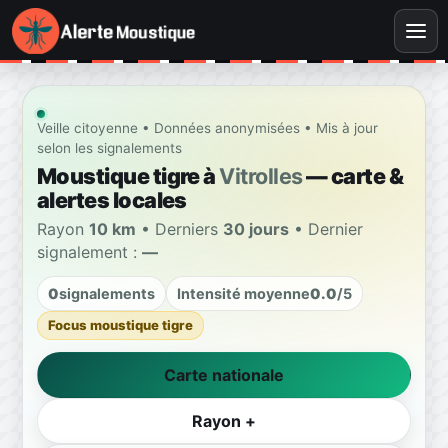
Veille citoyenne • Données anonymisées • Mis à jour
selon les signalements
Moustique tigre à
Vitrolles
— carte &
alertes locales
Rayon
10 km
• Derniers
30 jours
• Dernier
signalement :
—
0
signalements
Intensité moyenne
0.0
/5
Focus moustique tigre
Carte nationale
Rayon +