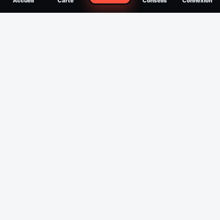
Accueil
Carte
Conseils
Connexion
reconnaître, soigner, quand consulter
Filtres
Affichage des 30 derniers jours
Période
Espèce
Intensité min
1
/5
Intensité max
5
/5
Appliquer