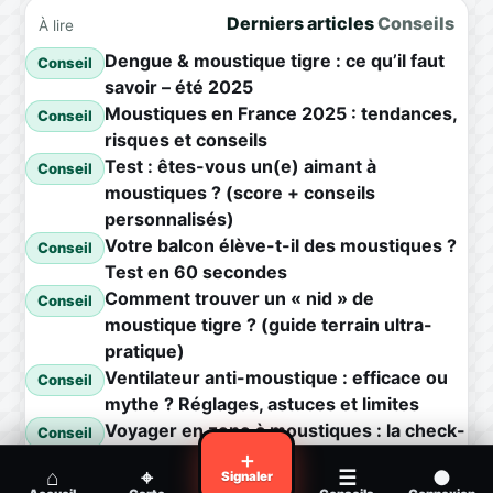
Derniers articles
Conseils
À lire
Dengue & moustique tigre : ce qu’il faut
Conseil
savoir – été 2025
Moustiques en France 2025 : tendances,
Conseil
risques et conseils
Test : êtes-vous un(e) aimant à
Conseil
moustiques ? (score + conseils
personnalisés)
Votre balcon élève-t-il des moustiques ?
Conseil
Test en 60 secondes
Comment trouver un « nid » de
Conseil
moustique tigre ? (guide terrain ultra-
pratique)
Ventilateur anti-moustique : efficace ou
Conseil
mythe ? Réglages, astuces et limites
Voyager en zone à moustiques : la check-
Conseil
list avant départ
＋
⌂
⌖
☰
●
Signaler
Piqûre de moustique infectée :
Conseil