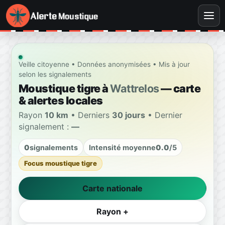
Veille citoyenne • Données anonymisées • Mis à jour
selon les signalements
Moustique tigre à
Wattrelos
— carte
& alertes locales
Rayon
10 km
• Derniers
30 jours
• Dernier
signalement :
—
0
signalements
Intensité moyenne
0.0
/5
Focus moustique tigre
Carte nationale
Rayon +