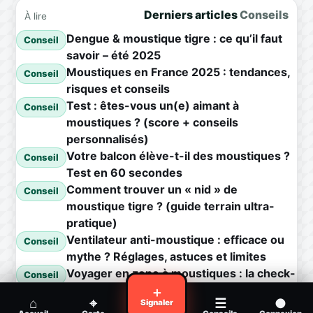
Derniers articles
Conseils
À lire
Dengue & moustique tigre : ce qu’il faut
Conseil
savoir – été 2025
Moustiques en France 2025 : tendances,
Conseil
risques et conseils
Test : êtes-vous un(e) aimant à
Conseil
moustiques ? (score + conseils
personnalisés)
Votre balcon élève-t-il des moustiques ?
Conseil
Test en 60 secondes
Comment trouver un « nid » de
Conseil
moustique tigre ? (guide terrain ultra-
pratique)
Ventilateur anti-moustique : efficace ou
Conseil
mythe ? Réglages, astuces et limites
Voyager en zone à moustiques : la check-
Conseil
list avant départ
＋
⌂
⌖
☰
●
Signaler
Piqûre de moustique infectée :
Conseil