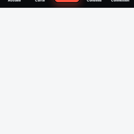
Accueil
Carte
Conseils
Connexion
reconnaître, soigner, quand consulter
Filtres
Affichage des 30 derniers jours
Période
Espèce
Intensité min
1
/5
Intensité max
5
/5
Appliquer