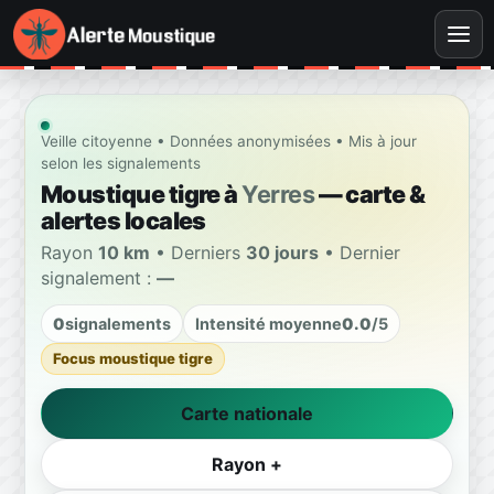
Veille citoyenne • Données anonymisées • Mis à jour
selon les signalements
Moustique tigre à
Yerres
— carte &
alertes locales
Rayon
10 km
• Derniers
30 jours
• Dernier
signalement :
—
0
signalements
Intensité moyenne
0.0
/5
Focus moustique tigre
Carte nationale
Rayon +