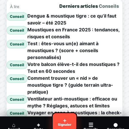
Derniers articles
Conseils
À lire
Dengue & moustique tigre : ce qu’il faut
Conseil
savoir – été 2025
Moustiques en France 2025 : tendances,
Conseil
risques et conseils
Test : êtes-vous un(e) aimant à
Conseil
moustiques ? (score + conseils
personnalisés)
Votre balcon élève-t-il des moustiques ?
Conseil
Test en 60 secondes
Comment trouver un « nid » de
Conseil
moustique tigre ? (guide terrain ultra-
pratique)
Ventilateur anti-moustique : efficace ou
Conseil
mythe ? Réglages, astuces et limites
Voyager en zone à moustiques : la check-
Conseil
list avant départ
＋
⌂
⌖
☰
●
Signaler
Piqûre de moustique infectée :
Conseil