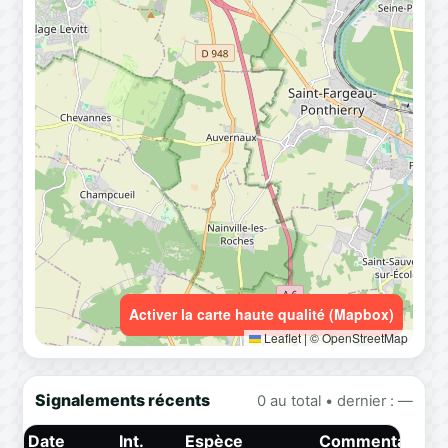
Activer la carte haute qualité (Mapbox)
Leaflet
|
© OpenStreetMap
Signalements récents
0 au total • dernier : —
Date
Int.
Espèce
Commentaire