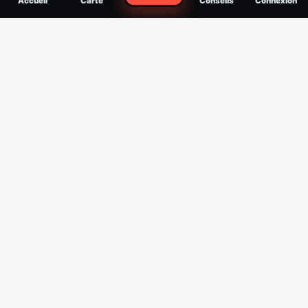
Accueil
Carte
Conseils
Connexion
reconnaître, soigner, quand consulter
Filtres
Affichage des 30 derniers jours
Période
Espèce
Intensité min
1
/5
Intensité max
5
/5
Appliquer